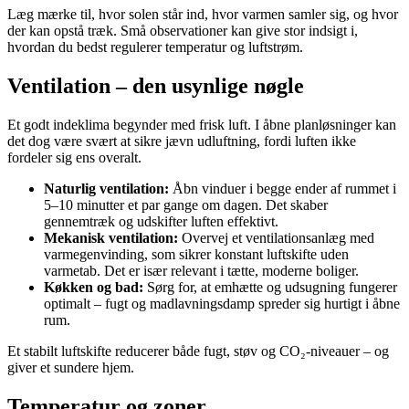
Læg mærke til, hvor solen står ind, hvor varmen samler sig, og hvor
der kan opstå træk. Små observationer kan give stor indsigt i,
hvordan du bedst regulerer temperatur og luftstrøm.
Ventilation – den usynlige nøgle
Et godt indeklima begynder med frisk luft. I åbne planløsninger kan
det dog være svært at sikre jævn udluftning, fordi luften ikke
fordeler sig ens overalt.
Naturlig ventilation:
Åbn vinduer i begge ender af rummet i
5–10 minutter et par gange om dagen. Det skaber
gennemtræk og udskifter luften effektivt.
Mekanisk ventilation:
Overvej et ventilationsanlæg med
varmegenvinding, som sikrer konstant luftskifte uden
varmetab. Det er især relevant i tætte, moderne boliger.
Køkken og bad:
Sørg for, at emhætte og udsugning fungerer
optimalt – fugt og madlavningsdamp spreder sig hurtigt i åbne
rum.
Et stabilt luftskifte reducerer både fugt, støv og CO₂-niveauer – og
giver et sundere hjem.
Temperatur og zoner