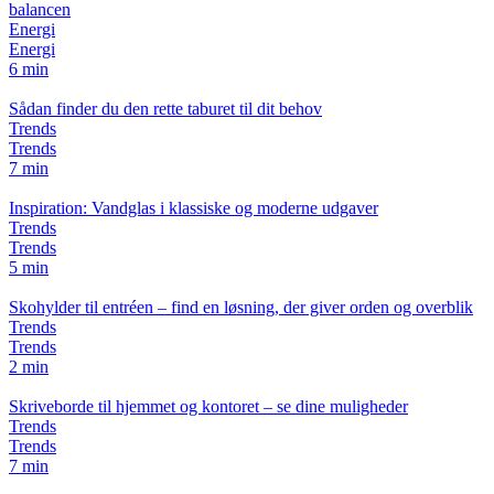
balancen
Energi
Energi
6 min
Sådan finder du den rette taburet til dit behov
Trends
Trends
7 min
Inspiration: Vandglas i klassiske og moderne udgaver
Trends
Trends
5 min
Skohylder til entréen – find en løsning, der giver orden og overblik
Trends
Trends
2 min
Skriveborde til hjemmet og kontoret – se dine muligheder
Trends
Trends
7 min