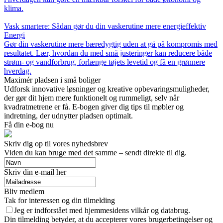
klima.
Vask smartere: Sådan gør du din vaskerutine mere energieffektiv
Energi
Gør din vaskerutine mere bæredygtig uden at gå på kompromis med
resultatet. Lær, hvordan du med små justeringer kan reducere både
strøm- og vandforbrug, forlænge tøjets levetid og få en grønnere
hverdag.
Maximér pladsen i små boliger
Udforsk innovative løsninger og kreative opbevaringsmuligheder,
der gør dit hjem mere funktionelt og rummeligt, selv når
kvadratmetrene er få. E-bogen giver dig tips til møbler og
indretning, der udnytter pladsen optimalt.
Få din e-bog nu
Skriv dig op til vores nyhedsbrev
Viden du kan bruge med det samme – sendt direkte til dig.
Skriv din e-mail her
Bliv medlem
Tak for interessen og din tilmelding
Jeg er indforstået med hjemmesidens vilkår og databrug.
Din tilmelding betyder, at du accepterer vores brugerbetingelser og