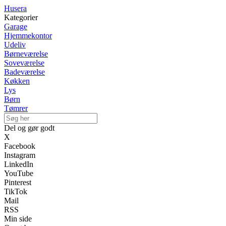
Husera
Kategorier
Garage
Hjemmekontor
Udeliv
Børneværelse
Soveværelse
Badeværelse
Køkken
Lys
Børn
Tømrer
Del og gør godt
X
Facebook
Instagram
LinkedIn
YouTube
Pinterest
TikTok
Mail
RSS
Min side