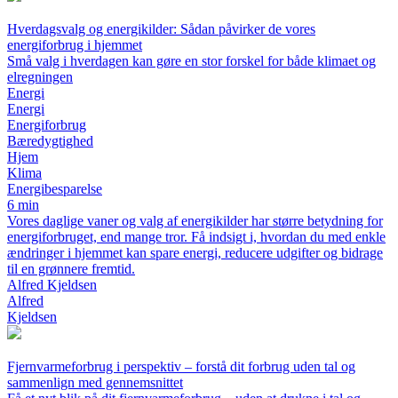
Hverdagsvalg og energikilder: Sådan påvirker de vores
energiforbrug i hjemmet
Små valg i hverdagen kan gøre en stor forskel for både klimaet og
elregningen
Energi
Energi
Energiforbrug
Bæredygtighed
Hjem
Klima
Energibesparelse
6 min
Vores daglige vaner og valg af energikilder har større betydning for
energiforbruget, end mange tror. Få indsigt i, hvordan du med enkle
ændringer i hjemmet kan spare energi, reducere udgifter og bidrage
til en grønnere fremtid.
Alfred Kjeldsen
Alfred
Kjeldsen
Fjernvarmeforbrug i perspektiv – forstå dit forbrug uden tal og
sammenlign med gennemsnittet