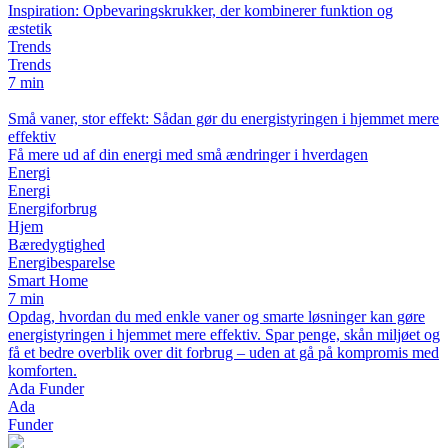
Inspiration: Opbevaringskrukker, der kombinerer funktion og
æstetik
Trends
Trends
7 min
Små vaner, stor effekt: Sådan gør du energistyringen i hjemmet mere
effektiv
Få mere ud af din energi med små ændringer i hverdagen
Energi
Energi
Energiforbrug
Hjem
Bæredygtighed
Energibesparelse
Smart Home
7 min
Opdag, hvordan du med enkle vaner og smarte løsninger kan gøre
energistyringen i hjemmet mere effektiv. Spar penge, skån miljøet og
få et bedre overblik over dit forbrug – uden at gå på kompromis med
komforten.
Ada Funder
Ada
Funder