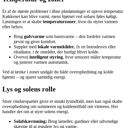
Et af de største problemer i åbne planløsninger er ujævn temperatur.
Køkkenet kan blive varmt, mens hjørnet ved sofaen føles køligt.
Løsningen er at skabe
temperaturzoner
, hvor du styrer varmen
efter behov.
Brug
gulvvarme
som basisvarme – den fordeler varmen
jævnt og giver komfort.
Suppler med
lokale varmekilder
, fx en brændeovn eller
elradiator, i de områder, der hurtigt bliver kolde.
Overvej
intelligent styring
, hvor sensorer måler temperatur
og justerer varmen automatisk.
Ved at tænke i zoner undgår du både overophedning og kolde
hjørner – og sparer samtidig energi.
Lys og solens rolle
Store vinduespartier giver et smukt lysindfald, men kan også skabe
overophedning om sommeren og kuldenedfald om vinteren. Her
handler det om at styre solens energi.
Solafskærmning:
Brug lameller, gardiner eller udvendige
skærme til at regulere lys og varme.