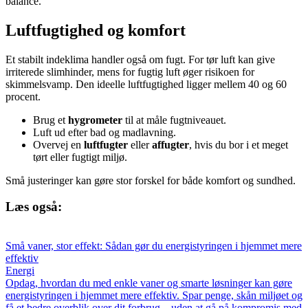
balance.
Luftfugtighed og komfort
Et stabilt indeklima handler også om fugt. For tør luft kan give
irriterede slimhinder, mens for fugtig luft øger risikoen for
skimmelsvamp. Den ideelle luftfugtighed ligger mellem 40 og 60
procent.
Brug et
hygrometer
til at måle fugtniveauet.
Luft ud efter bad og madlavning.
Overvej en
luftfugter
eller
affugter
, hvis du bor i et meget
tørt eller fugtigt miljø.
Små justeringer kan gøre stor forskel for både komfort og sundhed.
Læs også:
Små vaner, stor effekt: Sådan gør du energistyringen i hjemmet mere
effektiv
Energi
Opdag, hvordan du med enkle vaner og smarte løsninger kan gøre
energistyringen i hjemmet mere effektiv. Spar penge, skån miljøet og
få et bedre overblik over dit forbrug – uden at gå på kompromis med