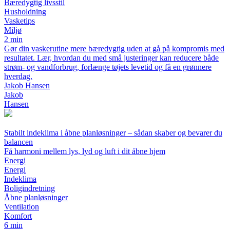
Bæredygtig livsstil
Husholdning
Vasketips
Miljø
2 min
Gør din vaskerutine mere bæredygtig uden at gå på kompromis med
resultatet. Lær, hvordan du med små justeringer kan reducere både
strøm- og vandforbrug, forlænge tøjets levetid og få en grønnere
hverdag.
Jakob Hansen
Jakob
Hansen
Stabilt indeklima i åbne planløsninger – sådan skaber og bevarer du
balancen
Få harmoni mellem lys, lyd og luft i dit åbne hjem
Energi
Energi
Indeklima
Boligindretning
Åbne planløsninger
Ventilation
Komfort
6 min