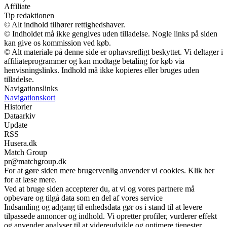
Affiliate
Tip redaktionen
© Alt indhold tilhører rettighedshaver.
© Indholdet må ikke gengives uden tilladelse. Nogle links på siden
kan give os kommission ved køb.
© Alt materiale på denne side er ophavsretligt beskyttet. Vi deltager i
affiliateprogrammer og kan modtage betaling for køb via
henvisningslinks. Indhold må ikke kopieres eller bruges uden
tilladelse.
Navigationslinks
Navigationskort
Historier
Dataarkiv
Update
RSS
Husera.dk
Match Group
pr@matchgroup.dk
For at gøre siden mere brugervenlig anvender vi cookies. Klik her
for at læse mere.
Ved at bruge siden accepterer du, at vi og vores partnere må
opbevare og tilgå data som en del af vores service
Indsamling og adgang til enhedsdata gør os i stand til at levere
tilpassede annoncer og indhold. Vi opretter profiler, vurderer effekt
og anvender analyser til at videreudvikle og optimere tjenester