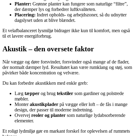
Planter:
Grønne planter kan fungere som naturlige “filtre”,
der dæmper lys og forbedrer luftkvaliteten.
Placering:
Indret opholds- og arbejdszoner, så du udnytter
dagslyset uden at blive blændet.
Et velafbalanceret lysmiljø bidrager ikke kun til komfort, men også
til et lavere energiforbrug.
Akustik – den oversete faktor
Når vægge og døre forsvinder, forsvinder også mange af de flader,
der normalt dæmper lyd. Resultatet kan være rumklang og støj, som
påvirker både koncentration og velvære.
Du kan forbedre akustikken med enkle greb:
Læg
tæpper
og brug
tekstiler
som gardiner og polstrede
møbler.
Monter
akustikplader
på vægge eller loft – de fås i mange
design, der passer til moderne indretning.
Overvej
reoler og planter
som naturlige lydabsorberende
elementer.
Et roligt lydmiljø gør en markant forskel for oplevelsen af rummets