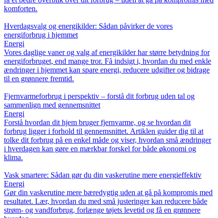
komforten.
Hverdagsvalg og energikilder: Sådan påvirker de vores
energiforbrug i hjemmet
Energi
Vores daglige vaner og valg af energikilder har større betydning for
energiforbruget, end mange tror. Få indsigt i, hvordan du med enkle
ændringer i hjemmet kan spare energi, reducere udgifter og bidrage
til en grønnere fremtid.
Fjernvarmeforbrug i perspektiv – forstå dit forbrug uden tal og
sammenlign med gennemsnittet
Energi
Forstå hvordan dit hjem bruger fjernvarme, og se hvordan dit
forbrug ligger i forhold til gennemsnittet. Artiklen guider dig til at
tolke dit forbrug på en enkel måde og viser, hvordan små ændringer
i hverdagen kan gøre en mærkbar forskel for både økonomi og
klima.
Vask smartere: Sådan gør du din vaskerutine mere energieffektiv
Energi
Gør din vaskerutine mere bæredygtig uden at gå på kompromis med
resultatet. Lær, hvordan du med små justeringer kan reducere både
strøm- og vandforbrug, forlænge tøjets levetid og få en grønnere