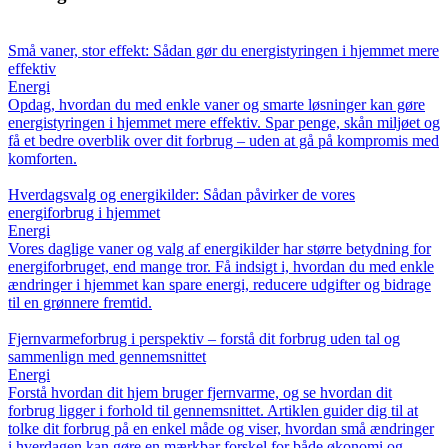
Små vaner, stor effekt: Sådan gør du energistyringen i hjemmet mere
effektiv
Energi
Opdag, hvordan du med enkle vaner og smarte løsninger kan gøre
energistyringen i hjemmet mere effektiv. Spar penge, skån miljøet og
få et bedre overblik over dit forbrug – uden at gå på kompromis med
komforten.
Hverdagsvalg og energikilder: Sådan påvirker de vores
energiforbrug i hjemmet
Energi
Vores daglige vaner og valg af energikilder har større betydning for
energiforbruget, end mange tror. Få indsigt i, hvordan du med enkle
ændringer i hjemmet kan spare energi, reducere udgifter og bidrage
til en grønnere fremtid.
Fjernvarmeforbrug i perspektiv – forstå dit forbrug uden tal og
sammenlign med gennemsnittet
Energi
Forstå hvordan dit hjem bruger fjernvarme, og se hvordan dit
forbrug ligger i forhold til gennemsnittet. Artiklen guider dig til at
tolke dit forbrug på en enkel måde og viser, hvordan små ændringer
i hverdagen kan gøre en mærkbar forskel for både økonomi og