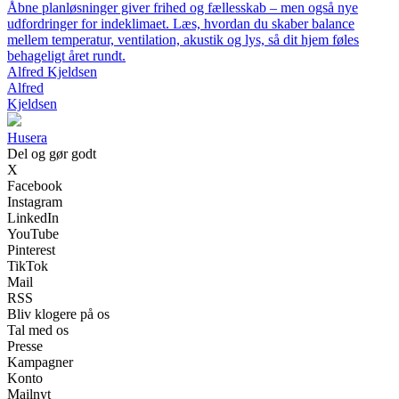
Åbne planløsninger giver frihed og fællesskab – men også nye
udfordringer for indeklimaet. Læs, hvordan du skaber balance
mellem temperatur, ventilation, akustik og lys, så dit hjem føles
behageligt året rundt.
Alfred Kjeldsen
Alfred
Kjeldsen
Husera
Del og gør godt
X
Facebook
Instagram
LinkedIn
YouTube
Pinterest
TikTok
Mail
RSS
Bliv klogere på os
Tal med os
Presse
Kampagner
Konto
Mailnyt