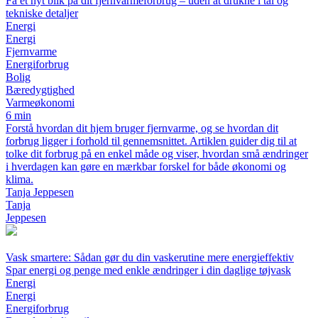
Få et nyt blik på dit fjernvarmeforbrug – uden at drukne i tal og
tekniske detaljer
Energi
Energi
Fjernvarme
Energiforbrug
Bolig
Bæredygtighed
Varmeøkonomi
6 min
Forstå hvordan dit hjem bruger fjernvarme, og se hvordan dit
forbrug ligger i forhold til gennemsnittet. Artiklen guider dig til at
tolke dit forbrug på en enkel måde og viser, hvordan små ændringer
i hverdagen kan gøre en mærkbar forskel for både økonomi og
klima.
Tanja Jeppesen
Tanja
Jeppesen
Vask smartere: Sådan gør du din vaskerutine mere energieffektiv
Spar energi og penge med enkle ændringer i din daglige tøjvask
Energi
Energi
Energiforbrug