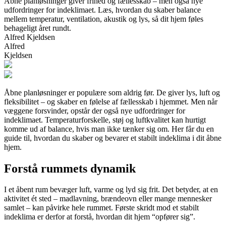
Åbne planløsninger giver frihed og fællesskab – men også nye
udfordringer for indeklimaet. Læs, hvordan du skaber balance
mellem temperatur, ventilation, akustik og lys, så dit hjem føles
behageligt året rundt.
Alfred Kjeldsen
Alfred
Kjeldsen
Åbne planløsninger er populære som aldrig før. De giver lys, luft og
fleksibilitet – og skaber en følelse af fællesskab i hjemmet. Men når
væggene forsvinder, opstår der også nye udfordringer for
indeklimaet. Temperaturforskelle, støj og luftkvalitet kan hurtigt
komme ud af balance, hvis man ikke tænker sig om. Her får du en
guide til, hvordan du skaber og bevarer et stabilt indeklima i dit åbne
hjem.
Forstå rummets dynamik
I et åbent rum bevæger luft, varme og lyd sig frit. Det betyder, at en
aktivitet ét sted – madlavning, brændeovn eller mange mennesker
samlet – kan påvirke hele rummet. Første skridt mod et stabilt
indeklima er derfor at forstå, hvordan dit hjem “opfører sig”.