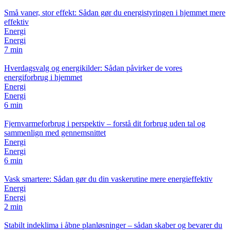
Små vaner, stor effekt: Sådan gør du energistyringen i hjemmet mere
effektiv
Energi
Energi
7 min
Hverdagsvalg og energikilder: Sådan påvirker de vores
energiforbrug i hjemmet
Energi
Energi
6 min
Fjernvarmeforbrug i perspektiv – forstå dit forbrug uden tal og
sammenlign med gennemsnittet
Energi
Energi
6 min
Vask smartere: Sådan gør du din vaskerutine mere energieffektiv
Energi
Energi
2 min
Stabilt indeklima i åbne planløsninger – sådan skaber og bevarer du