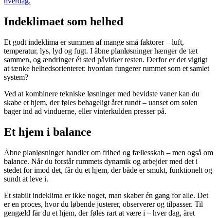
hverdag.
Indeklimaet som helhed
Et godt indeklima er summen af mange små faktorer – luft,
temperatur, lys, lyd og fugt. I åbne planløsninger hænger de tæt
sammen, og ændringer ét sted påvirker resten. Derfor er det vigtigt
at tænke helhedsorienteret: hvordan fungerer rummet som et samlet
system?
Ved at kombinere tekniske løsninger med bevidste vaner kan du
skabe et hjem, der føles behageligt året rundt – uanset om solen
bager ind ad vinduerne, eller vinterkulden presser på.
Et hjem i balance
Åbne planløsninger handler om frihed og fællesskab – men også om
balance. Når du forstår rummets dynamik og arbejder med det i
stedet for imod det, får du et hjem, der både er smukt, funktionelt og
sundt at leve i.
Et stabilt indeklima er ikke noget, man skaber én gang for alle. Det
er en proces, hvor du løbende justerer, observerer og tilpasser. Til
gengæld får du et hjem, der føles rart at være i – hver dag, året