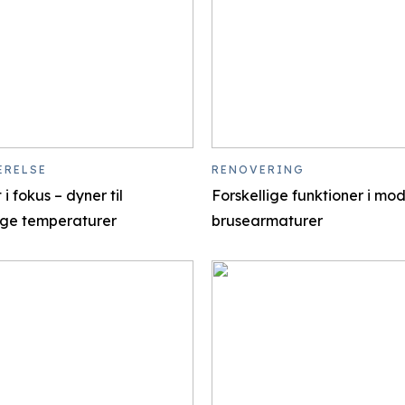
ÆRELSE
RENOVERING
i fokus – dyner til
Forskellige funktioner i mo
lige temperaturer
brusearmaturer