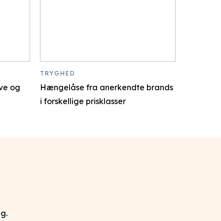
TRYGHED
ive og
Hængelåse fra anerkendte brands
i forskellige prisklasser
g.