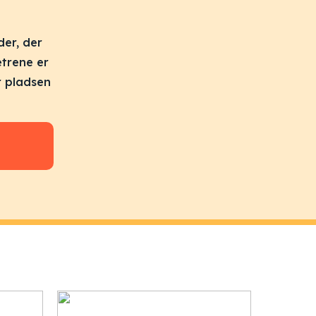
der, der
etrene er
r pladsen