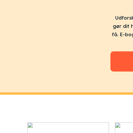
Udforsk
gør dit 
få. E-bo