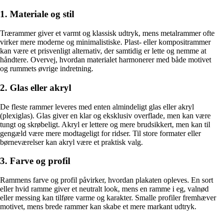
1. Materiale og stil
Trærammer giver et varmt og klassisk udtryk, mens metalrammer ofte
virker mere moderne og minimalistiske. Plast- eller kompositrammer
kan være et prisvenligt alternativ, der samtidig er lette og nemme at
håndtere. Overvej, hvordan materialet harmonerer med både motivet
og rummets øvrige indretning.
2. Glas eller akryl
De fleste rammer leveres med enten almindeligt glas eller akryl
(plexiglas). Glas giver en klar og eksklusiv overflade, men kan være
tungt og skrøbeligt. Akryl er lettere og mere brudsikkert, men kan til
gengæld være mere modtageligt for ridser. Til store formater eller
børneværelser kan akryl være et praktisk valg.
3. Farve og profil
Rammens farve og profil påvirker, hvordan plakaten opleves. En sort
eller hvid ramme giver et neutralt look, mens en ramme i eg, valnød
eller messing kan tilføre varme og karakter. Smalle profiler fremhæver
motivet, mens brede rammer kan skabe et mere markant udtryk.