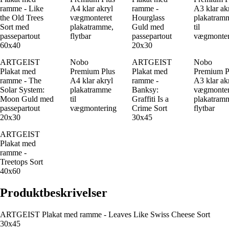
ramme - Like
A4 klar akryl
ramme -
A3 klar ak
the Old Trees
vægmonteret
Hourglass
plakatram
Sort med
plakatramme,
Guld med
til
passepartout
flytbar
passepartout
vægmonter
60x40
20x30
ARTGEIST
Nobo
ARTGEIST
Nobo
Plakat med
Premium Plus
Plakat med
Premium P
ramme - The
A4 klar akryl
ramme -
A3 klar ak
Solar System:
plakatramme
Banksy:
vægmonter
Moon Guld med
til
Graffiti Is a
plakatram
passepartout
vægmontering
Crime Sort
flytbar
20x30
30x45
ARTGEIST
Plakat med
ramme -
Treetops Sort
40x60
Produktbeskrivelser
ARTGEIST Plakat med ramme - Leaves Like Swiss Cheese Sort
30x45