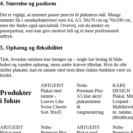
4. Størrelse og pasform
Det er vigtigt, at rammen passer præcist til plakatens mål. Mange
rammer fås i standardstørrelser som A4, A3, 50x70 cm og 70x100 cm,
men der findes også specialmål. Overvej, om du ønsker en
passepartout, som kan give motivet luft og et mere professionelt
udtryk.
5. Ophæng og fleksibilitet
Tjek, hvordan rammen kan hænges op – nogle har beslag til både
lodret og vandret ophæng, mens andre kræver tilbehør. Hvis du ofte
skifter plakater, kan en ramme med nem åbne-/lukke-funktion være en
fordel.
ARTGEIST
Nobo
KARE
Plakat med
Premium Plus
DESIGN
Produkter
ramme -
A5 klar akryl
Plakat, Mi
i fokus
Leaves Like
plakatramme
Leopard -
Swiss Cheese
til
Multifarvet
Sort 30x45
vægmontering
m. ramme,
(80x80cm)
ARTGEIST
Nobo
ARTGEIST
Nobo
Plakat med
Premium Plus
Plakat med
Premium P