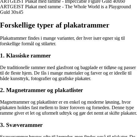
ARTGEIST Plakat med ramme - Impeccable Figure Guld 40x60
ARTGEIST Plakat med ramme - The Whole World is a Playground
Guld 30x45
Forskellige typer af plakatrammer
Plakatrammer findes i mange varianter, der hver især egner sig til
forskellige formål og stilarter.
1. Klassiske rammer
De traditionelle rammer med glasfront og bagplade er tidløse og passer
til de fleste hjem. De fås i mange materialer og farver og er ideelle til
både kunsttryk, fotografier og grafiske plakater.
2. Magnetrammer og plakatlister
Magnetrammer og plakatlister er en enkel og moderne løsning, hvor
plakaten holdes fast mellem to lister foroven og forneden. Denne type
ramme giver et let og uformelt udtryk og gør det nemt at skifte plakater.
3. Svæverammer
Svæverammer bruges ofte til lærreder, men findes også til plakater. De