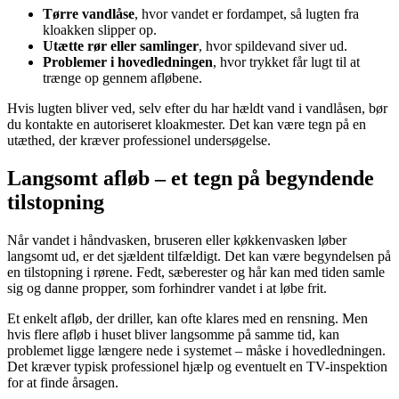
Tørre vandlåse
, hvor vandet er fordampet, så lugten fra
kloakken slipper op.
Utætte rør eller samlinger
, hvor spildevand siver ud.
Problemer i hovedledningen
, hvor trykket får lugt til at
trænge op gennem afløbene.
Hvis lugten bliver ved, selv efter du har hældt vand i vandlåsen, bør
du kontakte en autoriseret kloakmester. Det kan være tegn på en
utæthed, der kræver professionel undersøgelse.
Langsomt afløb – et tegn på begyndende
tilstopning
Når vandet i håndvasken, bruseren eller køkkenvasken løber
langsomt ud, er det sjældent tilfældigt. Det kan være begyndelsen på
en tilstopning i rørene. Fedt, sæberester og hår kan med tiden samle
sig og danne propper, som forhindrer vandet i at løbe frit.
Et enkelt afløb, der driller, kan ofte klares med en rensning. Men
hvis flere afløb i huset bliver langsomme på samme tid, kan
problemet ligge længere nede i systemet – måske i hovedledningen.
Det kræver typisk professionel hjælp og eventuelt en TV-inspektion
for at finde årsagen.