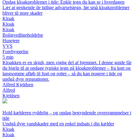
Opdag kloakproblemer i tide: Enkle tegn du kan se i hverdagen
Lær at genkende de tidlige advarselstegn, før små kloakproblemer
bliver til store skader
Kloak
Kloak
Kloak
Boligvedligeholdelse
Husejere
VVS
Forebyggelse
5 min
Kloakken er en skjult, men vigtig del af hjemmet. I denne guide får
du hjælp til at opdage typiske tegn på kloakproblemer – fra lugt og
langsomme afløb til fugt og rotter – så du kan reagere i tide og
undgå dyre reparationer.
Alfred Kjeldsen
Alfred
Kjeldsen
Hold kælderen ryddelig – og opdag begyndende oversvømmelser i
tide
Undgå dyre vandskader med en enkel indsats i din kælder
Kloak
Kloak