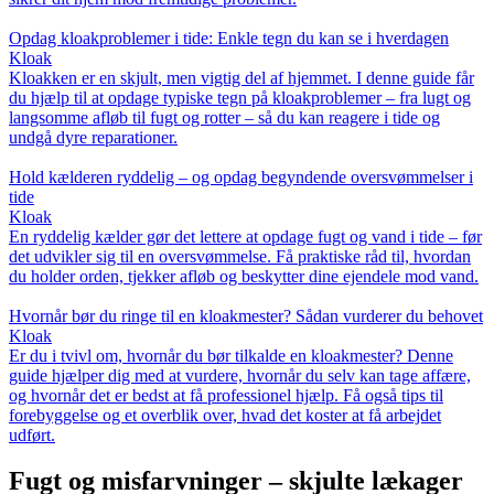
Opdag kloakproblemer i tide: Enkle tegn du kan se i hverdagen
Kloak
Kloakken er en skjult, men vigtig del af hjemmet. I denne guide får
du hjælp til at opdage typiske tegn på kloakproblemer – fra lugt og
langsomme afløb til fugt og rotter – så du kan reagere i tide og
undgå dyre reparationer.
Hold kælderen ryddelig – og opdag begyndende oversvømmelser i
tide
Kloak
En ryddelig kælder gør det lettere at opdage fugt og vand i tide – før
det udvikler sig til en oversvømmelse. Få praktiske råd til, hvordan
du holder orden, tjekker afløb og beskytter dine ejendele mod vand.
Hvornår bør du ringe til en kloakmester? Sådan vurderer du behovet
Kloak
Er du i tvivl om, hvornår du bør tilkalde en kloakmester? Denne
guide hjælper dig med at vurdere, hvornår du selv kan tage affære,
og hvornår det er bedst at få professionel hjælp. Få også tips til
forebyggelse og et overblik over, hvad det koster at få arbejdet
udført.
Fugt og misfarvninger – skjulte lækager