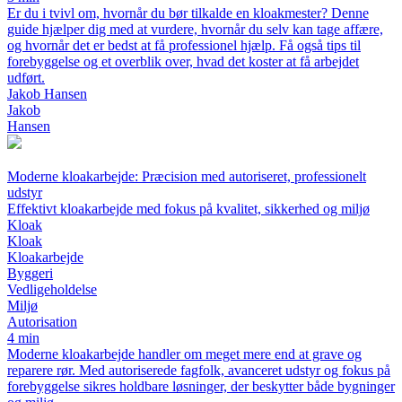
Er du i tvivl om, hvornår du bør tilkalde en kloakmester? Denne
guide hjælper dig med at vurdere, hvornår du selv kan tage affære,
og hvornår det er bedst at få professionel hjælp. Få også tips til
forebyggelse og et overblik over, hvad det koster at få arbejdet
udført.
Jakob Hansen
Jakob
Hansen
Moderne kloakarbejde: Præcision med autoriseret, professionelt
udstyr
Effektivt kloakarbejde med fokus på kvalitet, sikkerhed og miljø
Kloak
Kloak
Kloakarbejde
Byggeri
Vedligeholdelse
Miljø
Autorisation
4 min
Moderne kloakarbejde handler om meget mere end at grave og
reparere rør. Med autoriserede fagfolk, avanceret udstyr og fokus på
forebyggelse sikres holdbare løsninger, der beskytter både bygninger