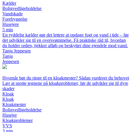
Kælder
Boligvedligeholdelse
Vandskade
Forebyggelse
Husejere
5 min
En ryddelig kælder gør det lettere at opdage fugt og vand i tide – før
det udvikler sig til en oversvømmelse. Få praktiske råd til, hvordan
du holder orden, tjekker afløb og beskytter dine ejendele mod vand.
Tanja Jeppesen
Tanja
Jeppesen
Hvornår bør du ringe til en kloakmester? Sådan vurderer du behovet
Lær at spotte tegnene på kloakproblemer, før de udvikler sig til dyre
skader
Kloak
Kloak
Kloakmester
Boligvedligeholdelse
Husejer
Kloakproblemer
VVS
3 min