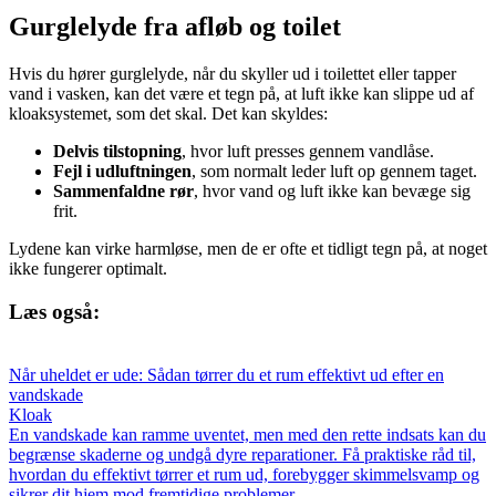
Gurglelyde fra afløb og toilet
Hvis du hører gurglelyde, når du skyller ud i toilettet eller tapper
vand i vasken, kan det være et tegn på, at luft ikke kan slippe ud af
kloaksystemet, som det skal. Det kan skyldes:
Delvis tilstopning
, hvor luft presses gennem vandlåse.
Fejl i udluftningen
, som normalt leder luft op gennem taget.
Sammenfaldne rør
, hvor vand og luft ikke kan bevæge sig
frit.
Lydene kan virke harmløse, men de er ofte et tidligt tegn på, at noget
ikke fungerer optimalt.
Læs også:
Når uheldet er ude: Sådan tørrer du et rum effektivt ud efter en
vandskade
Kloak
En vandskade kan ramme uventet, men med den rette indsats kan du
begrænse skaderne og undgå dyre reparationer. Få praktiske råd til,
hvordan du effektivt tørrer et rum ud, forebygger skimmelsvamp og
sikrer dit hjem mod fremtidige problemer.