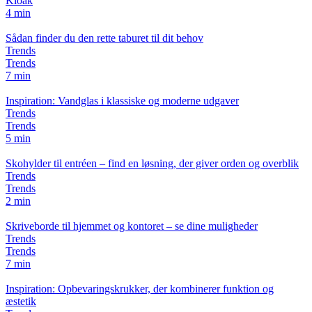
Kloak
4 min
Sådan finder du den rette taburet til dit behov
Trends
Trends
7 min
Inspiration: Vandglas i klassiske og moderne udgaver
Trends
Trends
5 min
Skohylder til entréen – find en løsning, der giver orden og overblik
Trends
Trends
2 min
Skriveborde til hjemmet og kontoret – se dine muligheder
Trends
Trends
7 min
Inspiration: Opbevaringskrukker, der kombinerer funktion og
æstetik