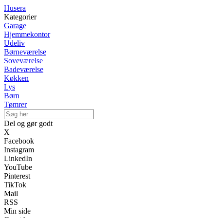
Husera
Kategorier
Garage
Hjemmekontor
Udeliv
Børneværelse
Soveværelse
Badeværelse
Køkken
Lys
Børn
Tømrer
Del og gør godt
X
Facebook
Instagram
LinkedIn
YouTube
Pinterest
TikTok
Mail
RSS
Min side