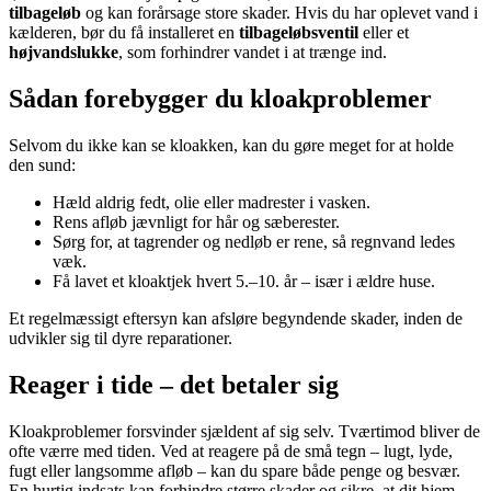
tilbageløb
og kan forårsage store skader. Hvis du har oplevet vand i
kælderen, bør du få installeret en
tilbageløbsventil
eller et
højvandslukke
, som forhindrer vandet i at trænge ind.
Sådan forebygger du kloakproblemer
Selvom du ikke kan se kloakken, kan du gøre meget for at holde
den sund:
Hæld aldrig fedt, olie eller madrester i vasken.
Rens afløb jævnligt for hår og sæberester.
Sørg for, at tagrender og nedløb er rene, så regnvand ledes
væk.
Få lavet et kloaktjek hvert 5.–10. år – især i ældre huse.
Et regelmæssigt eftersyn kan afsløre begyndende skader, inden de
udvikler sig til dyre reparationer.
Reager i tide – det betaler sig
Kloakproblemer forsvinder sjældent af sig selv. Tværtimod bliver de
ofte værre med tiden. Ved at reagere på de små tegn – lugt, lyde,
fugt eller langsomme afløb – kan du spare både penge og besvær.
En hurtig indsats kan forhindre større skader og sikre, at dit hjem