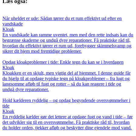
Læs også:
Når uheldet er ude: Sådan tørrer du et rum effektivt ud efter en
vandskade
Kloak
En vandskade kan ramme uventet, men med den rette indsats kan du
begrænse skaderne og undgå dyre reparationer. Få praktiske råd til,
hvordan du effektivt tørrer et rum ud, forebygger skimmelsvamp og
sikrer dit hjem mod fremtidige problemer.
Opdag kloakproblemer i tide: Enkle tegn du kan se i hverdagen
Kloak
Kloakken er en skjult, men vigtig del af hjemmet. I denne guide får
du hjælp til at opdage typiske tegn på kloakproblemer – fra lugt og
langsomme afløb til fugt og rotter – så du kan reagere i tide og
undgå dyre reparationer.
Hold kælderen ryddelig – og opdag begyndende oversvømmelser i
tide
Kloak
En ryddelig kælder gør det lettere at opdage fugt og vand i tide – før
det udvikler sig til en oversvømmelse. Få praktiske råd til, hvordan
du holder orden, tjekker afløb og beskytter dine ejendele mod vand.