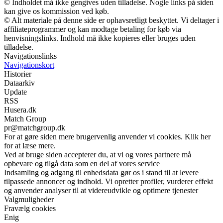
© Indholdet må ikke gengives uden tilladelse. Nogle links på siden
kan give os kommission ved køb.
© Alt materiale på denne side er ophavsretligt beskyttet. Vi deltager i
affiliateprogrammer og kan modtage betaling for køb via
henvisningslinks. Indhold må ikke kopieres eller bruges uden
tilladelse.
Navigationslinks
Navigationskort
Historier
Dataarkiv
Update
RSS
Husera.dk
Match Group
pr@matchgroup.dk
For at gøre siden mere brugervenlig anvender vi cookies. Klik her
for at læse mere.
Ved at bruge siden accepterer du, at vi og vores partnere må
opbevare og tilgå data som en del af vores service
Indsamling og adgang til enhedsdata gør os i stand til at levere
tilpassede annoncer og indhold. Vi opretter profiler, vurderer effekt
og anvender analyser til at videreudvikle og optimere tjenester
Valgmuligheder
Fravælg cookies
Enig