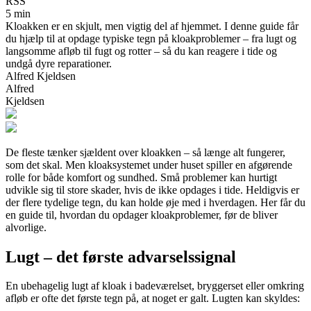
RSS
5 min
Kloakken er en skjult, men vigtig del af hjemmet. I denne guide får
du hjælp til at opdage typiske tegn på kloakproblemer – fra lugt og
langsomme afløb til fugt og rotter – så du kan reagere i tide og
undgå dyre reparationer.
Alfred Kjeldsen
Alfred
Kjeldsen
De fleste tænker sjældent over kloakken – så længe alt fungerer,
som det skal. Men kloaksystemet under huset spiller en afgørende
rolle for både komfort og sundhed. Små problemer kan hurtigt
udvikle sig til store skader, hvis de ikke opdages i tide. Heldigvis er
der flere tydelige tegn, du kan holde øje med i hverdagen. Her får du
en guide til, hvordan du opdager kloakproblemer, før de bliver
alvorlige.
Lugt – det første advarselssignal
En ubehagelig lugt af kloak i badeværelset, bryggerset eller omkring
afløb er ofte det første tegn på, at noget er galt. Lugten kan skyldes: