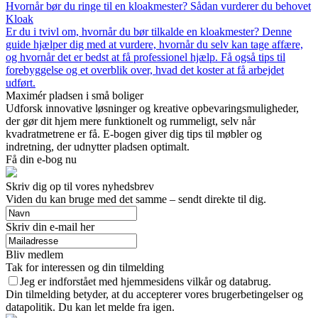
Hvornår bør du ringe til en kloakmester? Sådan vurderer du behovet
Kloak
Er du i tvivl om, hvornår du bør tilkalde en kloakmester? Denne
guide hjælper dig med at vurdere, hvornår du selv kan tage affære,
og hvornår det er bedst at få professionel hjælp. Få også tips til
forebyggelse og et overblik over, hvad det koster at få arbejdet
udført.
Maximér pladsen i små boliger
Udforsk innovative løsninger og kreative opbevaringsmuligheder,
der gør dit hjem mere funktionelt og rummeligt, selv når
kvadratmetrene er få. E-bogen giver dig tips til møbler og
indretning, der udnytter pladsen optimalt.
Få din e-bog nu
Skriv dig op til vores nyhedsbrev
Viden du kan bruge med det samme – sendt direkte til dig.
Skriv din e-mail her
Bliv medlem
Tak for interessen og din tilmelding
Jeg er indforstået med hjemmesidens vilkår og databrug.
Din tilmelding betyder, at du accepterer vores brugerbetingelser og
datapolitik. Du kan let melde fra igen.