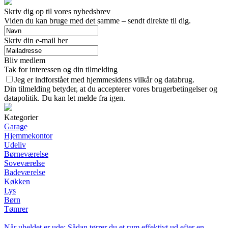
Skriv dig op til vores nyhedsbrev
Viden du kan bruge med det samme – sendt direkte til dig.
Skriv din e-mail her
Bliv medlem
Tak for interessen og din tilmelding
Jeg er indforstået med hjemmesidens vilkår og databrug.
Din tilmelding betyder, at du accepterer vores brugerbetingelser og
datapolitik. Du kan let melde fra igen.
Kategorier
Garage
Hjemmekontor
Udeliv
Børneværelse
Soveværelse
Badeværelse
Køkken
Lys
Børn
Tømrer
Når uheldet er ude: Sådan tørrer du et rum effektivt ud efter en