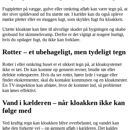
Fugtpletter på vægge, gulve eller omkring afløb kan være tegn på, at
der siver spildevand ud fra utætte rør. I kældre kan du også opleve
mørke pletter eller en muggen lugt, som skyldes fugt fra kloakken.
Utætte kloakrør kan føre til alvorlige skader på bygningen og skabe
grobund for skimmelsvamp. Derfor er det vigtigt at reagere hurtigt,
hvis du opdager fugt, du ikke kan forklare.
Rotter – et ubehageligt, men tydeligt tegn
Rotter i eller omkring huset er et sikkert tegn på, at kloaksystemet
ikke er tæt. De kan komme op gennem revner, brudte rør eller
defekte rottespærrer. Hvis du ser rotter, hører lyde i vægge eller
finder ekskrementer, skal du kontakte kommunen og en kloakmester.
En TV-inspektion kan afsløre, hvor de kommer ind, så problemet
kan løses effektivt.
Vand i kælderen – når kloakken ikke kan
følge med
Ved kraftig regn kan kloakken blive overbelastet, og vandet kan
løbe den forkerte vej – op gennem afløb i kælderen. Det kaldes