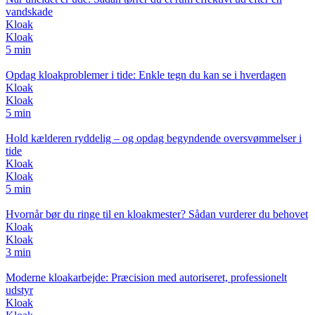
vandskade
Kloak
Kloak
5 min
Opdag kloakproblemer i tide: Enkle tegn du kan se i hverdagen
Kloak
Kloak
5 min
Hold kælderen ryddelig – og opdag begyndende oversvømmelser i
tide
Kloak
Kloak
5 min
Hvornår bør du ringe til en kloakmester? Sådan vurderer du behovet
Kloak
Kloak
3 min
Moderne kloakarbejde: Præcision med autoriseret, professionelt
udstyr
Kloak