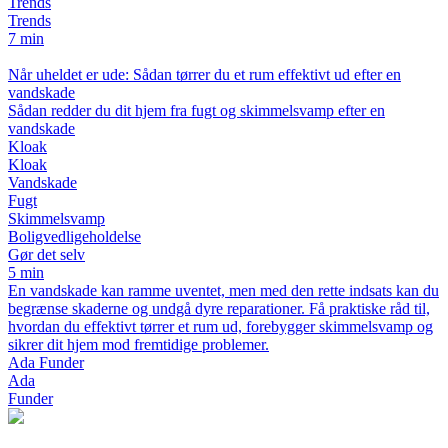
Trends
Trends
7 min
Når uheldet er ude: Sådan tørrer du et rum effektivt ud efter en
vandskade
Sådan redder du dit hjem fra fugt og skimmelsvamp efter en
vandskade
Kloak
Kloak
Vandskade
Fugt
Skimmelsvamp
Boligvedligeholdelse
Gør det selv
5 min
En vandskade kan ramme uventet, men med den rette indsats kan du
begrænse skaderne og undgå dyre reparationer. Få praktiske råd til,
hvordan du effektivt tørrer et rum ud, forebygger skimmelsvamp og
sikrer dit hjem mod fremtidige problemer.
Ada Funder
Ada
Funder