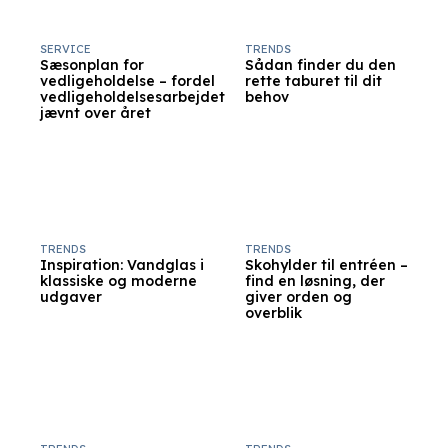
SERVICE
TRENDS
Sæsonplan for
Sådan finder du den
vedligeholdelse – fordel
rette taburet til dit
vedligeholdelsesarbejdet
behov
jævnt over året
TRENDS
TRENDS
Inspiration: Vandglas i
Skohylder til entréen –
klassiske og moderne
find en løsning, der
udgaver
giver orden og
overblik