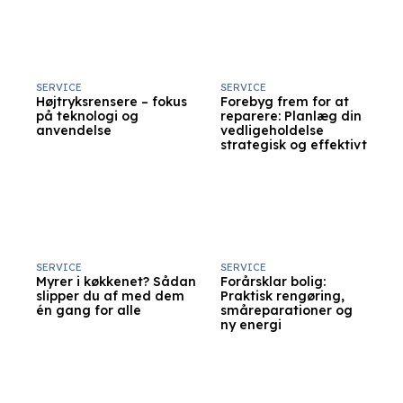
SERVICE
SERVICE
Højtryksrensere – fokus
Forebyg frem for at
på teknologi og
reparere: Planlæg din
anvendelse
vedligeholdelse
strategisk og effektivt
SERVICE
SERVICE
Myrer i køkkenet? Sådan
Forårsklar bolig:
slipper du af med dem
Praktisk rengøring,
én gang for alle
småreparationer og
ny energi