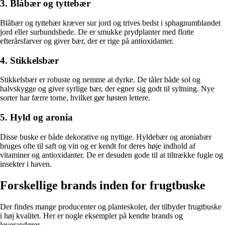
3. Blåbær og tyttebær
Blåbær og tyttebær kræver sur jord og trives bedst i sphagnumblandet
jord eller surbundsbede. De er smukke prydplanter med flotte
efterårsfarver og giver bær, der er rige på antioxidanter.
4. Stikkelsbær
Stikkelsbær er robuste og nemme at dyrke. De tåler både sol og
halvskygge og giver syrlige bær, der egner sig godt til syltning. Nye
sorter har færre torne, hvilket gør høsten lettere.
5. Hyld og aronia
Disse buske er både dekorative og nyttige. Hyldebær og aroniabær
bruges ofte til saft og vin og er kendt for deres høje indhold af
vitaminer og antioxidanter. De er desuden gode til at tiltrække fugle og
insekter i haven.
Forskellige brands inden for frugtbuske
Der findes mange producenter og planteskoler, der tilbyder frugtbuske
i høj kvalitet. Her er nogle eksempler på kendte brands og
leverandører.