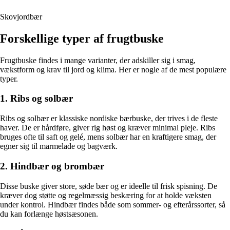
Skovjordbær
Forskellige typer af frugtbuske
Frugtbuske findes i mange varianter, der adskiller sig i smag,
vækstform og krav til jord og klima. Her er nogle af de mest populære
typer.
1. Ribs og solbær
Ribs og solbær er klassiske nordiske bærbuske, der trives i de fleste
haver. De er hårdføre, giver rig høst og kræver minimal pleje. Ribs
bruges ofte til saft og gelé, mens solbær har en kraftigere smag, der
egner sig til marmelade og bagværk.
2. Hindbær og brombær
Disse buske giver store, søde bær og er ideelle til frisk spisning. De
kræver dog støtte og regelmæssig beskæring for at holde væksten
under kontrol. Hindbær findes både som sommer- og efterårssorter, så
du kan forlænge høstsæsonen.