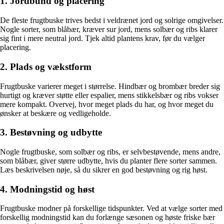
1. Jordbund og placering
De fleste frugtbuske trives bedst i veldrænet jord og solrige omgivelser.
Nogle sorter, som blåbær, kræver sur jord, mens solbær og ribs klarer
sig fint i mere neutral jord. Tjek altid plantens krav, før du vælger
placering.
2. Plads og vækstform
Frugtbuske varierer meget i størrelse. Hindbær og brombær breder sig
hurtigt og kræver støtte eller espalier, mens stikkelsbær og ribs vokser
mere kompakt. Overvej, hvor meget plads du har, og hvor meget du
ønsker at beskære og vedligeholde.
3. Bestøvning og udbytte
Nogle frugtbuske, som solbær og ribs, er selvbestøvende, mens andre,
som blåbær, giver større udbytte, hvis du planter flere sorter sammen.
Læs beskrivelsen nøje, så du sikrer en god bestøvning og rig høst.
4. Modningstid og høst
Frugtbuske modner på forskellige tidspunkter. Ved at vælge sorter med
forskellig modningstid kan du forlænge sæsonen og høste friske bær