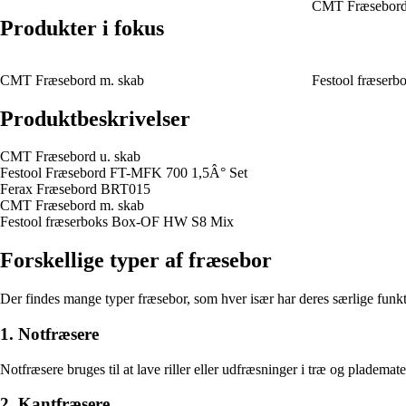
CMT Fræsebord 
Produkter i fokus
CMT Fræsebord m. skab
Festool fræser
Produktbeskrivelser
CMT Fræsebord u. skab
Festool Fræsebord FT-MFK 700 1,5Â° Set
Ferax Fræsebord BRT015
CMT Fræsebord m. skab
Festool fræserboks Box-OF HW S8 Mix
Forskellige typer af fræsebor
Der findes mange typer fræsebor, som hver især har deres særlige fun
1. Notfræsere
Notfræsere bruges til at lave riller eller udfræsninger i træ og plademateri
2. Kantfræsere