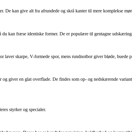
er. De kan give alt fra afrundede og skrå kanter til mere komplekse møns
 så du kan fræse identiske former. De er populære til gentagne udskærin
bor laver skarpe, V-formede spor, mens rundnotbor giver bløde, buede prof
ner og giver en glat overflade. De findes som op- og nedskærende varian
res styrker og specialer.