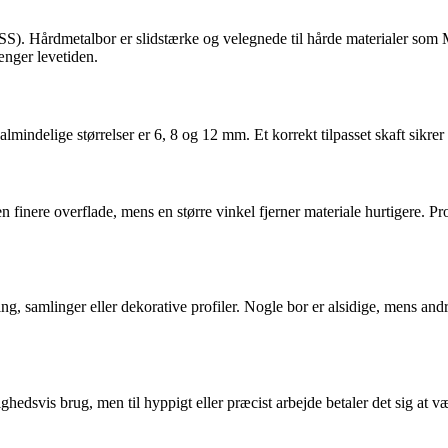
HSS). Hårdmetalbor er slidstærke og velegnede til hårde materialer som
ænger levetiden.
almindelige størrelser er 6, 8 og 12 mm. Et korrekt tilpasset skaft sikrer
en finere overflade, mens en større vinkel fjerner materiale hurtigere. P
, samlinger eller dekorative profiler. Nogle bor er alsidige, mens andre
ighedsvis brug, men til hyppigt eller præcist arbejde betaler det sig at 