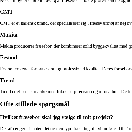
Bosch tilbyder et bredt udvalg af fræsebor til både professionelle og 
CMT
CMT er et italiensk brand, der specialiserer sig i fræseværktøj af høj 
Makita
Makita producerer fræsebor, der kombinerer solid byggekvalitet med go
Festool
Festool er kendt for præcision og professionel kvalitet. Deres fræsebor er
Trend
Trend er et britisk mærke med fokus på præcision og innovation. De tilb
Ofte stillede spørgsmål
Hvilket fræsebor skal jeg vælge til mit projekt?
Det afhænger af materialet og den type fræsning, du vil udføre. Til hå