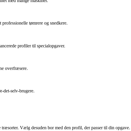
ilitet med mange maskiner.
t professionelle tømrere og snedkere.
cerede profiler til specialopgaver.
gne overfræsere.
r-det-selv-brugere.
 træsorter. Vælg desuden bor med den profil, der passer til din opgave.