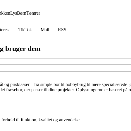
økken
Lys
Børn
Tømrer
terest
TikTok
Mail
RSS
 og bruger dem
 og prisklasser – fra simple bor til hobbybrug til mere specialiserede lø
et fræsebor, der passer til dine projekter. Oplysningerne er baseret på 
i forhold til funktion, kvalitet og anvendelse.