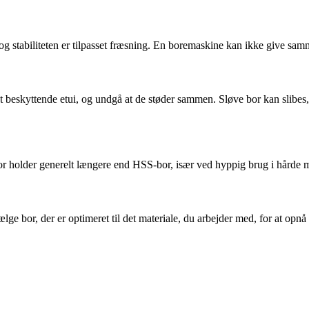
et og stabiliteten er tilpasset fræsning. En boremaskine kan ikke give 
et beskyttende etui, og undgå at de støder sammen. Sløve bor kan slibes
r holder generelt længere end HSS-bor, især ved hyppig brug i hårde ma
lge bor, der er optimeret til det materiale, du arbejder med, for at opn