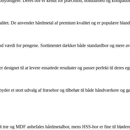
hobbybrugere. Deres bor er kendt for præcision, holdbarhed og kompatib
kvalitet. De anvender hårdmetal af premium kvalitet og er populære bland
d værdi for pengene. Sortimentet dækker både standardbor og mere avan
 designet til at levere ensartede resultater og passer perfekt til deres e
yder et stort udvalg af fræsebor og tilbehør til både håndværkere og gø
rdt træ og MDF anbefales hårdmetalbor, mens HSS-bor er fine til blødere