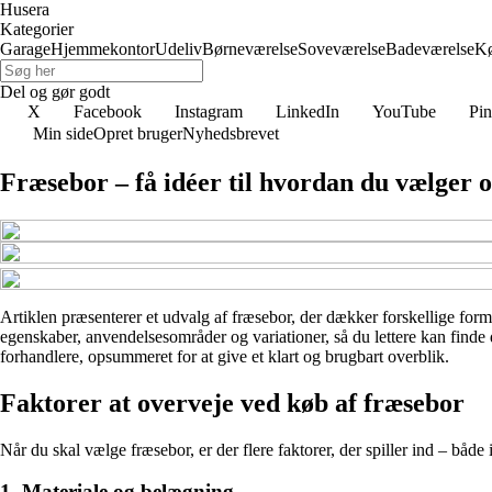
Husera
Kategorier
Garage
Hjemmekontor
Udeliv
Børneværelse
Soveværelse
Badeværelse
K
Del og gør godt
X
Facebook
Instagram
LinkedIn
YouTube
Pin
Min side
Opret bruger
Nyhedsbrevet
Fræsebor – få idéer til hvordan du vælger
Artiklen præsenterer et udvalg af fræsebor, der dækker forskellige formål
egenskaber, anvendelsesområder og variationer, så du lettere kan finde d
forhandlere, opsummeret for at give et klart og brugbart overblik.
Faktorer at overveje ved køb af fræsebor
Når du skal vælge fræsebor, er der flere faktorer, der spiller ind – både 
1. Materiale og belægning