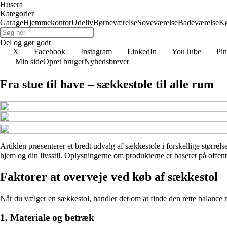
Husera
Kategorier
Garage
Hjemmekontor
Udeliv
Børneværelse
Soveværelse
Badeværelse
K
Del og gør godt
X
Facebook
Instagram
LinkedIn
YouTube
Pin
Min side
Opret bruger
Nyhedsbrevet
Fra stue til have – sækkestole til alle rum
Artiklen præsenterer et bredt udvalg af sækkestole i forskellige størrelse
hjem og din livsstil. Oplysningerne om produkterne er baseret på offentl
Faktorer at overveje ved køb af sækkestol
Når du vælger en sækkestol, handler det om at finde den rette balance me
1. Materiale og betræk