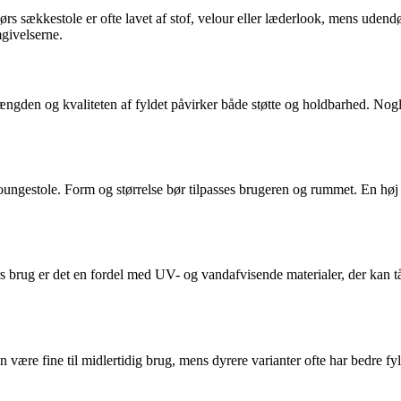
s sækkestole er ofte lavet af stof, velour eller læderlook, mens udendø
mgivelserne.
ængden og kvaliteten af fyldet påvirker både støtte og holdbarhed. Nog
oungestole. Form og størrelse bør tilpasses brugeren og rummet. En høj ry
brug er det en fordel med UV- og vandafvisende materialer, der kan tåle 
an være fine til midlertidig brug, mens dyrere varianter ofte har bedre f