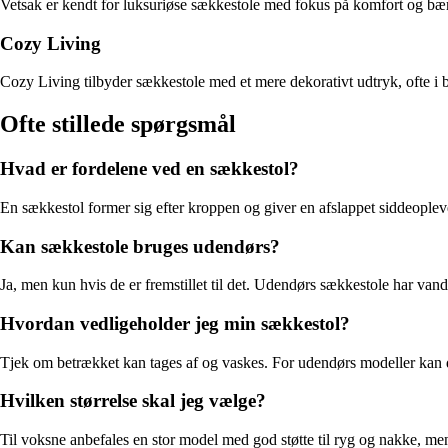
Vetsak er kendt for luksuriøse sækkestole med fokus på komfort og bære
Cozy Living
Cozy Living tilbyder sækkestole med et mere dekorativt udtryk, ofte i
Ofte stillede spørgsmål
Hvad er fordelene ved en sækkestol?
En sækkestol former sig efter kroppen og giver en afslappet siddeopleve
Kan sækkestole bruges udendørs?
Ja, men kun hvis de er fremstillet til det. Udendørs sækkestole har vand
Hvordan vedligeholder jeg min sækkestol?
Tjek om betrækket kan tages af og vaskes. For udendørs modeller kan d
Hvilken størrelse skal jeg vælge?
Til voksne anbefales en stor model med god støtte til ryg og nakke, me