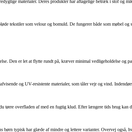
dygtige materialer. Deres produkter har aftagelige betræk i stof og mik
 bløde tekstiler som velour og bomuld. De fungerer både som møbel og s
lse. Den er let at flytte rundt på, kræver minimal vedligeholdelse og pa
afvisende og UV-resistente materialer, som tåler vejr og vind. Indendørs
u tørre overfladen af med en fugtig klud. Efter længere tids brug kan
ns børn typisk har glæde af mindre og lettere varianter. Overvej også, 