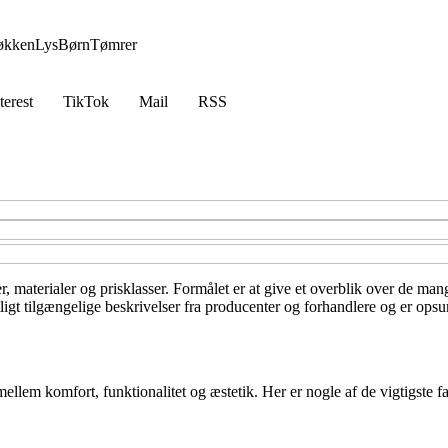
økken
Lys
Børn
Tømrer
terest
TikTok
Mail
RSS
r, materialer og prisklasser. Formålet er at give et overblik over de mang
igt tilgængelige beskrivelser fra producenter og forhandlere og er opsum
llem komfort, funktionalitet og æstetik. Her er nogle af de vigtigste fa