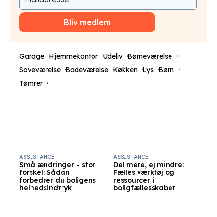
Bliv medlem
Garage
Hjemmekontor
Udeliv
Børneværelse
Soveværelse
Badeværelse
Køkken
Lys
Børn
Tømrer
ASSISTANCE
ASSISTANCE
Små ændringer – stor
Del mere, ej mindre:
forskel: Sådan
Fælles værktøj og
forbedrer du boligens
ressourcer i
helhedsindtryk
boligfællesskabet