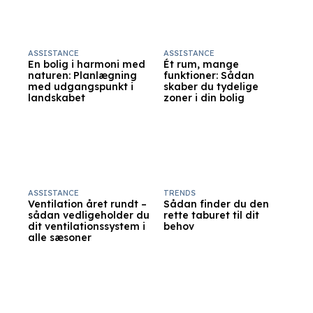
ASSISTANCE
ASSISTANCE
En bolig i harmoni med
Ét rum, mange
naturen: Planlægning
funktioner: Sådan
med udgangspunkt i
skaber du tydelige
landskabet
zoner i din bolig
ASSISTANCE
TRENDS
Ventilation året rundt –
Sådan finder du den
sådan vedligeholder du
rette taburet til dit
dit ventilationssystem i
behov
alle sæsoner