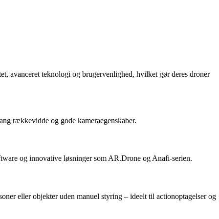
t, avanceret teknologi og brugervenlighed, hvilket gør deres droner
er, lang rækkevidde og gode kameraegenskaber.
oftware og innovative løsninger som AR.Drone og Anafi-serien.
ner eller objekter uden manuel styring – ideelt til actionoptagelser og