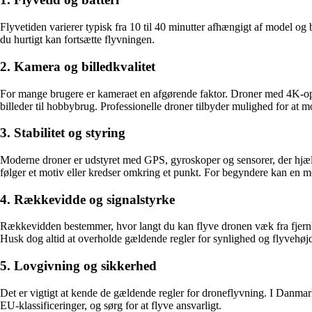
Flyvetiden varierer typisk fra 10 til 40 minutter afhængigt af model og 
du hurtigt kan fortsætte flyvningen.
2. Kamera og billedkvalitet
For mange brugere er kameraet en afgørende faktor. Droner med 4K-opløs
billeder til hobbybrug. Professionelle droner tilbyder mulighed for at 
3. Stabilitet og styring
Moderne droner er udstyret med GPS, gyroskoper og sensorer, der hjælp
følger et motiv eller kredser omkring et punkt. For begyndere kan en m
4. Rækkevidde og signalstyrke
Rækkevidden bestemmer, hvor langt du kan flyve dronen væk fra fjernb
Husk dog altid at overholde gældende regler for synlighed og flyvehøj
5. Lovgivning og sikkerhed
Det er vigtigt at kende de gældende regler for droneflyvning. I Danmar
EU-klassificeringer, og sørg for at flyve ansvarligt.