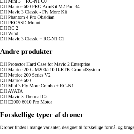
DJI Mini 3 + RC-N1 C0
DJI Matrice 600 PRO ArmKit M2 Part 34
DJI Mavic 3 Classic - Fly More Kit
DJI Phantom 4 Pro Obsidian
DJI PROSSD Mount
DJI RC 2
DJI Wind
DJI Mavic 3 Classic + RC-N1 C1
Andre produkter
DJI Protector Hard Case for Mavic 2 Enterprise
DJI Matrice 200 - M200/210 D-RTK GroundSystem
DJI Matrice 200 Series V2
DJI Matrice 600
DJI Mini 3 Fly More Combo + RC-N1
DJI AVATA
DJI Mavic 3 Thermal C2
DJI E2000 6010 Pro Motor
Forskellige typer af droner
Droner findes i mange varianter, designet til forskellige formål og brug