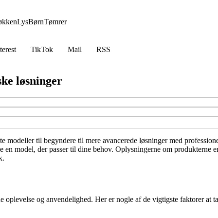
økken
Lys
Børn
Tømrer
terest
TikTok
Mail
RSS
ske løsninger
e modeller til begyndere til mere avancerede løsninger med professionel
de en model, der passer til dine behov. Oplysningerne om produkterne er 
k.
e oplevelse og anvendelighed. Her er nogle af de vigtigste faktorer at t