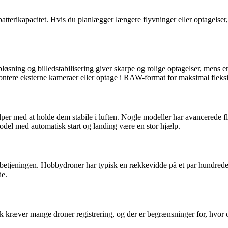
batterikapacitet. Hvis du planlægger længere flyvninger eller optagelser
ning og billedstabilisering giver skarpe og rolige optagelser, mens enk
montere eksterne kameraer eller optage i RAW-format for maksimal fleksib
er med at holde dem stabile i luften. Nogle modeller har avancerede f
odel med automatisk start og landing være en stor hjælp.
etjeningen. Hobbydroner har typisk en rækkevidde på et par hundrede m
de.
k kræver mange droner registrering, og der er begrænsninger for, hvor o