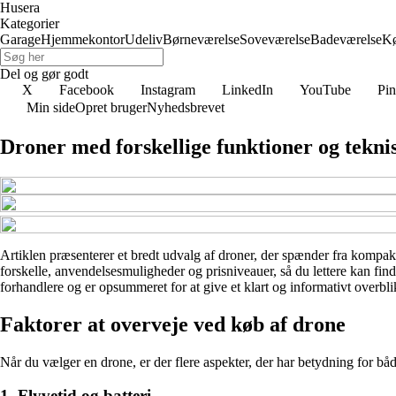
Husera
Kategorier
Garage
Hjemmekontor
Udeliv
Børneværelse
Soveværelse
Badeværelse
K
Del og gør godt
X
Facebook
Instagram
LinkedIn
YouTube
Pin
Min side
Opret bruger
Nyhedsbrevet
Droner med forskellige funktioner og tekni
Artiklen præsenterer et bredt udvalg af droner, der spænder fra kompakt
forskelle, anvendelsesmuligheder og prisniveauer, så du lettere kan fin
forhandlere og er opsummeret for at give et klart og informativt overbli
Faktorer at overveje ved køb af drone
Når du vælger en drone, er der flere aspekter, der har betydning for båd
1. Flyvetid og batteri