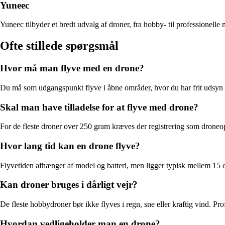
Yuneec
Yuneec tilbyder et bredt udvalg af droner, fra hobby- til professionell
Ofte stillede spørgsmål
Hvor må man flyve med en drone?
Du må som udgangspunkt flyve i åbne områder, hvor du har frit udsyn til
Skal man have tilladelse for at flyve med drone?
For de fleste droner over 250 gram kræves der registrering som droneop
Hvor lang tid kan en drone flyve?
Flyvetiden afhænger af model og batteri, men ligger typisk mellem 15 og
Kan droner bruges i dårligt vejr?
De fleste hobbydroner bør ikke flyves i regn, sne eller kraftig vind. P
Hvordan vedligeholder man en drone?