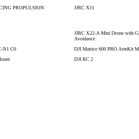
ACING PROPULSION
JJRC X11
JJRC X22-A Mini Drone with G
Avoidance
C-N1 C0
DJI Matrice 600 PRO ArmKit M2
ount
DJI RC 2