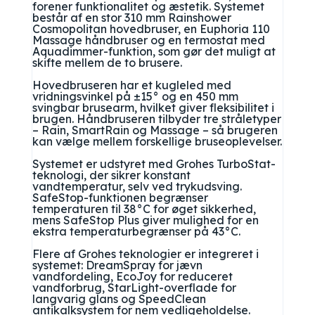
forener funktionalitet og æstetik. Systemet
består af en stor 310 mm Rainshower
Cosmopolitan hovedbruser, en Euphoria 110
Massage håndbruser og en termostat med
Aquadimmer-funktion, som gør det muligt at
skifte mellem de to brusere.
Hovedbruseren har et kugleled med
vridningsvinkel på ±15° og en 450 mm
svingbar brusearm, hvilket giver fleksibilitet i
brugen. Håndbruseren tilbyder tre stråletyper
– Rain, SmartRain og Massage – så brugeren
kan vælge mellem forskellige bruseoplevelser.
Systemet er udstyret med Grohes TurboStat-
teknologi, der sikrer konstant
vandtemperatur, selv ved trykudsving.
SafeStop-funktionen begrænser
temperaturen til 38°C for øget sikkerhed,
mens SafeStop Plus giver mulighed for en
ekstra temperaturbegrænser på 43°C.
Flere af Grohes teknologier er integreret i
systemet: DreamSpray for jævn
vandfordeling, EcoJoy for reduceret
vandforbrug, StarLight-overflade for
langvarig glans og SpeedClean
antikalksystem for nem vedligeholdelse.