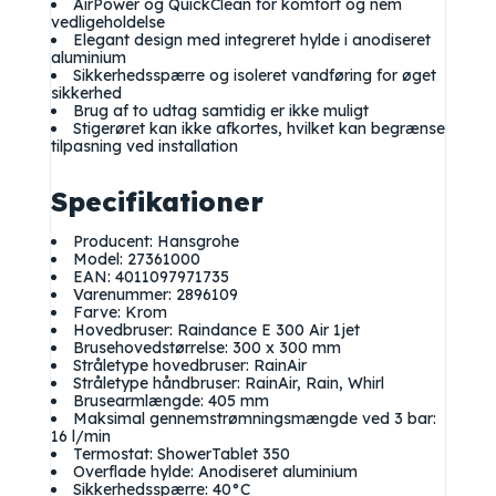
AirPower og QuickClean for komfort og nem
vedligeholdelse
Elegant design med integreret hylde i anodiseret
aluminium
Sikkerhedsspærre og isoleret vandføring for øget
sikkerhed
Brug af to udtag samtidig er ikke muligt
Stigerøret kan ikke afkortes, hvilket kan begrænse
tilpasning ved installation
Specifikationer
Producent: Hansgrohe
Model: 27361000
EAN: 4011097971735
Varenummer: 2896109
Farve: Krom
Hovedbruser: Raindance E 300 Air 1jet
Brusehovedstørrelse: 300 x 300 mm
Stråletype hovedbruser: RainAir
Stråletype håndbruser: RainAir, Rain, Whirl
Brusearmlængde: 405 mm
Maksimal gennemstrømningsmængde ved 3 bar:
16 l/min
Termostat: ShowerTablet 350
Overflade hylde: Anodiseret aluminium
Sikkerhedsspærre: 40°C