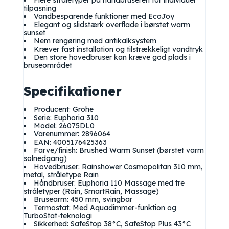
Flere stråletyper på håndbruseren for individuel
tilpasning
Vandbesparende funktioner med EcoJoy
Elegant og slidstærk overflade i børstet warm
sunset
Nem rengøring med antikalksystem
Kræver fast installation og tilstrækkeligt vandtryk
Den store hovedbruser kan kræve god plads i
bruseområdet
Specifikationer
Producent: Grohe
Serie: Euphoria 310
Model: 26075DL0
Varenummer: 2896064
EAN: 4005176425363
Farve/finish: Brushed Warm Sunset (børstet varm
solnedgang)
Hovedbruser: Rainshower Cosmopolitan 310 mm,
metal, stråletype Rain
Håndbruser: Euphoria 110 Massage med tre
stråletyper (Rain, SmartRain, Massage)
Brusearm: 450 mm, svingbar
Termostat: Med Aquadimmer-funktion og
TurboStat-teknologi
Sikkerhed: SafeStop 38°C, SafeStop Plus 43°C