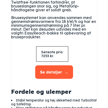
Twistfree-funktionen forhindrer, at
bruseslangen snor sig, og MetalGrip-
håndtagene giver et solidt greb.
Brusesystemet kan anvendes sammen med
gennemstrømsvarmere fra 18 kW/h og har en
minimumsgennemstrømning på 7 liter pr.
minut. Det kan desuden udvides med en
valgfri EasyReach-bakke til opbevaring af
bruseprodukter.
Seneste pris:
7253
kr.
Se detaljer
Fordele og ulemper
Stabil temperatur og høj sikkerhed med TurboStat
og SafeStop