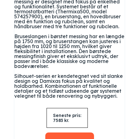
messing er designet med fokus på enkelhed
og funktionalitet. Systemet består af et
termostatbatteri (Thermixa500, model
574257900), en bruserstang, en hovedbruser
med én funktion og rubclean, samt en
håndbruser med tre funktioner og rubclean.
Bruseslangen i børstet messing har en længde
på 1750 mm, og bruserstangen kan justeres i
højden fra 1020 til 1250 mm, hvilket giver
fleksibilitet i installationen. Den børstede
messingfinish giver et eksklusivt udtryk, der
passer ind i både klassiske og moderne
badeværelser.
Silhouet-serien er kendetegnet ved sit slanke
design og Damixas fokus på kvalitet og
holdbarhed. Kombinationen af funktionelle
detaljer og et tidløst udseende gør systemet
velegnet til både renovering og nybyggeri.
Seneste pris:
7583
kr.