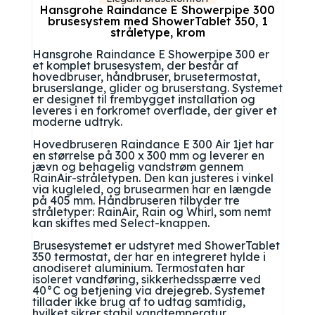
Hansgrohe Raindance E Showerpipe 300
brusesystem med ShowerTablet 350, 1
stråletype, krom
Hansgrohe Raindance E Showerpipe 300 er
et komplet brusesystem, der består af
hovedbruser, håndbruser, brusetermostat,
bruserslange, glider og bruserstang. Systemet
er designet til frembygget installation og
leveres i en forkromet overflade, der giver et
moderne udtryk.
Hovedbruseren Raindance E 300 Air 1jet har
en størrelse på 300 x 300 mm og leverer en
jævn og behagelig vandstrøm gennem
RainAir-stråletypen. Den kan justeres i vinkel
via kugleled, og brusearmen har en længde
på 405 mm. Håndbruseren tilbyder tre
stråletyper: RainAir, Rain og Whirl, som nemt
kan skiftes med Select-knappen.
Brusesystemet er udstyret med ShowerTablet
350 termostat, der har en integreret hylde i
anodiseret aluminium. Termostaten har
isoleret vandføring, sikkerhedsspærre ved
40°C og betjening via drejegreb. Systemet
tillader ikke brug af to udtag samtidig,
hvilket sikrer stabil vandtemperatur.