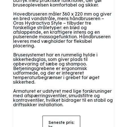
udtryk med praktiske funktioner, der gør
bruseoplevelsen komfortabel og sikker.
Hovedbruseren måler 360 x 220 mm og giver
en bred vandstråle, mens håndbruseren –
Oras Hydractiva Style – tilbyder tre
forskellige stråletyper: en blød og
afslappende, en kraftigere intens og en
pulserende massagefunktion. Håndbruseren
leveres med vægholder for fleksibel
placering.
Brusesystemet har en rummelig hylde i
sikkerhedsglas, som giver plads til
opbevaring af sæbe og shampoo.
Betjeningsgrebene er ergonomisk
udformede, og der er integreret
temperaturbegrænser i grebet for øget
sikkerhed.
Armaturet er udstyret med lige forskruninger
med afspærringsventiler, smudsfiltre og
kontraventiler, hvilket bidrager til en stabil og
driftssikker installation.
Seneste pris: