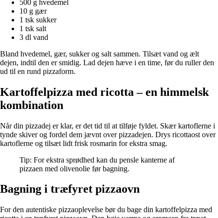
500 g hvedemel
10 g gær
1 tsk sukker
1 tsk salt
3 dl vand
Bland hvedemel, gær, sukker og salt sammen. Tilsæt vand og ælt
dejen, indtil den er smidig. Lad dejen hæve i en time, før du ruller den
ud til en rund pizzaform.
Kartoffelpizza med ricotta – en himmelsk
kombination
Når din pizzadej er klar, er det tid til at tilføje fyldet. Skær kartoflerne i
tynde skiver og fordel dem jævnt over pizzadejen. Drys ricottaost over
kartoflerne og tilsæt lidt frisk rosmarin for ekstra smag.
Tip: For ekstra sprødhed kan du pensle kanterne af
pizzaen med olivenolie før bagning.
Bagning i træfyret pizzaovn
For den autentiske pizzaoplevelse bør du bage din kartoffelpizza med