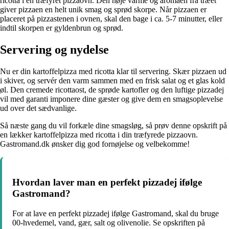
ricotta i en træfyret pizzaovn. Den høje varme og aromaen fra træet
giver pizzaen en helt unik smag og sprød skorpe. Når pizzaen er
placeret på pizzastenen i ovnen, skal den bage i ca. 5-7 minutter, eller
indtil skorpen er gyldenbrun og sprød.
Servering og nydelse
Nu er din kartoffelpizza med ricotta klar til servering. Skær pizzaen ud
i skiver, og servér den varm sammen med en frisk salat og et glas kold
øl. Den cremede ricottaost, de sprøde kartofler og den luftige pizzadej
vil med garanti imponere dine gæster og give dem en smagsoplevelse
ud over det sædvanlige.
Så næste gang du vil forkæle dine smagsløg, så prøv denne opskrift på
en lækker kartoffelpizza med ricotta i din træfyrede pizzaovn.
Gastromand.dk ønsker dig god fornøjelse og velbekomme!
Hvordan laver man en perfekt pizzadej ifølge
Gastromand?
For at lave en perfekt pizzadej ifølge Gastromand, skal du bruge
00-hvedemel, vand, gær, salt og olivenolie. Se opskriften på