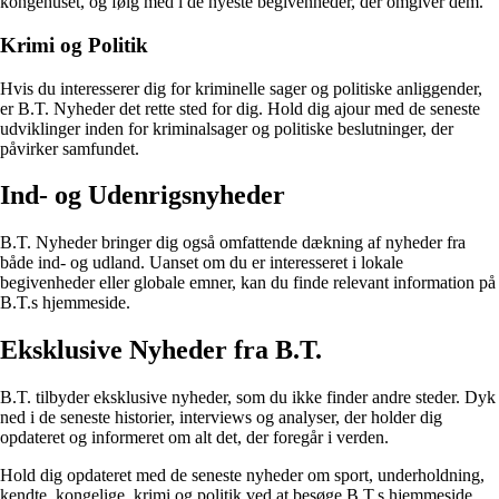
kongehuset, og følg med i de nyeste begivenheder, der omgiver dem.
Krimi og Politik
Hvis du interesserer dig for kriminelle sager og politiske anliggender,
er B.T. Nyheder det rette sted for dig. Hold dig ajour med de seneste
udviklinger inden for kriminalsager og politiske beslutninger, der
påvirker samfundet.
Ind- og Udenrigsnyheder
B.T. Nyheder bringer dig også omfattende dækning af nyheder fra
både ind- og udland. Uanset om du er interesseret i lokale
begivenheder eller globale emner, kan du finde relevant information på
B.T.s hjemmeside.
Eksklusive Nyheder fra B.T.
B.T. tilbyder eksklusive nyheder, som du ikke finder andre steder. Dyk
ned i de seneste historier, interviews og analyser, der holder dig
opdateret og informeret om alt det, der foregår i verden.
Hold dig opdateret med de seneste nyheder om sport, underholdning,
kendte, kongelige, krimi og politik ved at besøge B.T.s hjemmeside