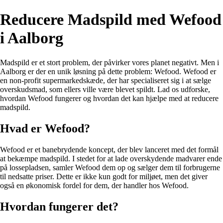
Reducere Madspild med Wefood
i Aalborg
Madspild er et stort problem, der påvirker vores planet negativt. Men i
Aalborg er der en unik løsning på dette problem: Wefood. Wefood er
en non-profit supermarkedskæde, der har specialiseret sig i at sælge
overskudsmad, som ellers ville være blevet spildt. Lad os udforske,
hvordan Wefood fungerer og hvordan det kan hjælpe med at reducere
madspild.
Hvad er Wefood?
Wefood er et banebrydende koncept, der blev lanceret med det formål
at bekæmpe madspild. I stedet for at lade overskydende madvarer ende
på lossepladsen, samler Wefood dem op og sælger dem til forbrugerne
til nedsatte priser. Dette er ikke kun godt for miljøet, men det giver
også en økonomisk fordel for dem, der handler hos Wefood.
Hvordan fungerer det?