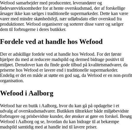
Wefood samarbejder med producenter, leverandører og
fødevarevirksomheder for at hente overskudsmad, der af forskellige
årsager ikke kan sælges i traditionelle supermarkeder. Dette kan være
varer med mindre skønhedsfejl, nær udløbsdato eller overskud fra
produktioner. Wefood organiserer og sorterer disse varer og sælger
dem til forbrugerne i deres butikker.
Fordele ved at handle hos Wefood
Der er adskillige fordele ved at handle hos Wefood. For det første
hjælper du med at reducere madspild og dermed bidrage positivt til
miljøet. Derudover kan du finde gode tilbud på kvalitetsmadvarer, da
priserne hos Wefood er lavere end i traditionelle supermarkeder.
Endelig er det en måde at støtte en god sag, da Wefood er en non-profit
organisation.
Wefood i Aalborg
Wefood har en butik i Aalborg, hvor du kan gå på opdagelse i et
udvalg af overskudsmadvarer. Butikken tiltrækker både miljøbevidste
forbrugere og prisbevidste kunder, der ønsker at gøre en forskel. Besøg
Wefood i Aalborg og se, hvordan du kan bidrage til at bekæmpe
madspild samtidig med at handle ind til lavere priser.