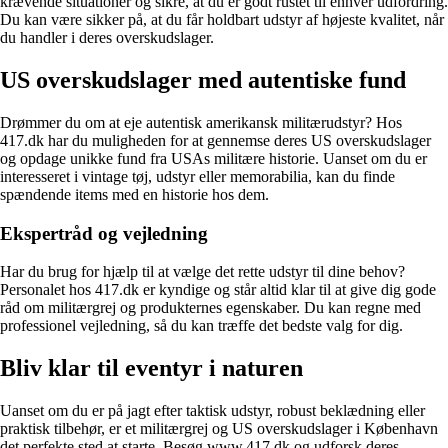
krævende situationer og sikre, at du er godt rustet til enhver udfordring.
Du kan være sikker på, at du får holdbart udstyr af højeste kvalitet, når
du handler i deres overskudslager.
US overskudslager med autentiske fund
Drømmer du om at eje autentisk amerikansk militærudstyr? Hos
417.dk har du muligheden for at gennemse deres US overskudslager
og opdage unikke fund fra USAs militære historie. Uanset om du er
interesseret i vintage tøj, udstyr eller memorabilia, kan du finde
spændende items med en historie hos dem.
Ekspertråd og vejledning
Har du brug for hjælp til at vælge det rette udstyr til dine behov?
Personalet hos 417.dk er kyndige og står altid klar til at give dig gode
råd om militærgrej og produkternes egenskaber. Du kan regne med
professionel vejledning, så du kan træffe det bedste valg for dig.
Bliv klar til eventyr i naturen
Uanset om du er på jagt efter taktisk udstyr, robust beklædning eller
praktisk tilbehør, er et militærgrej og US overskudslager i København
det perfekte sted at starte. Besøg www.417.dk og udforsk deres