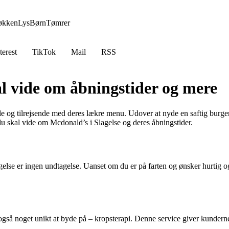
økken
Lys
Børn
Tømrer
terest
TikTok
Mail
RSS
al vide om åbningstider og mere
ale og tilrejsende med deres lækre menu. Udover at nyde en saftig burge
u skal vide om Mcdonald’s i Slagelse og deres åbningstider.
gelse er ingen undtagelse. Uanset om du er på farten og ønsker hurtig 
gså noget unikt at byde på – kropsterapi. Denne service giver kunderne