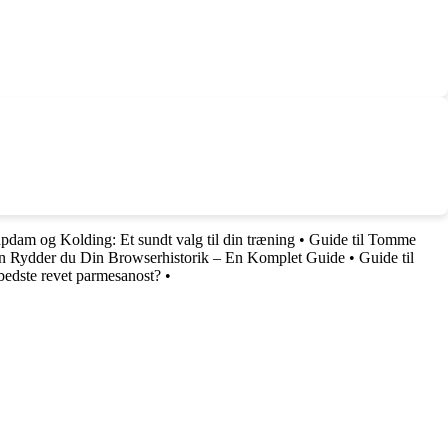
pdam og Kolding: Et sundt valg til din træning
•
Guide til Tomme
n Rydder du Din Browserhistorik – En Komplet Guide
•
Guide til
bedste revet parmesanost?
•