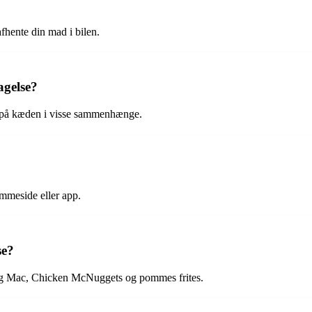
fhente din mad i bilen.
agelse?
 på kæden i visse sammenhænge.
emmeside eller app.
se?
Big Mac, Chicken McNuggets og pommes frites.