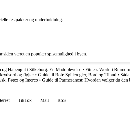
ecielle festpakker og underholdning.
ar siden været en populær spisemulighed i byen.
a og Habengut i Silkeborg: En Madoplevelse
•
Fitness World i Bramdru
krydsord og fløjter
•
Guide til Bob: Spilleregler, Bord og Tilbud
•
Såda
ysk, Føtex og Imerco
•
Guide til Parmesanost: Hvordan vælger du den 
terest
TikTok
Mail
RSS