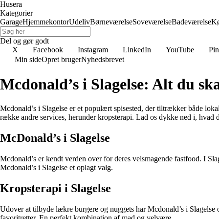
Husera
Kategorier
Garage
Hjemmekontor
Udeliv
Børneværelse
Soveværelse
Badeværelse
K
Del og gør godt
X
Facebook
Instagram
LinkedIn
YouTube
Pin
Min side
Opret bruger
Nyhedsbrevet
Mcdonald’s i Slagelse: Alt du sk
Mcdonald’s i Slagelse er et populært spisested, der tiltrækker både lok
række andre services, herunder kropsterapi. Lad os dykke ned i, hvad d
McDonald’s i Slagelse
Mcdonald’s er kendt verden over for deres velsmagende fastfood. I Sla
Mcdonald’s i Slagelse et oplagt valg.
Kropsterapi i Slagelse
Udover at tilbyde lækre burgere og nuggets har Mcdonald’s i Slagelse o
favoritretter. En perfekt kombination af mad og velvære.