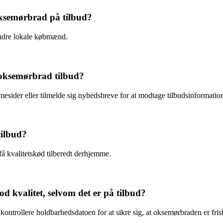
oksemørbrad på tilbud?
andre lokale købmænd.
oksemørbrad tilbud?
sider eller tilmelde sig nyhedsbreve for at modtage tilbudsinformation
tilbud?
å kvalitetskød tilberedt derhjemme.
d kvalitet, selvom det er på tilbud?
ntrollere holdbarhedsdatoen for at sikre sig, at oksemørbraden er fris