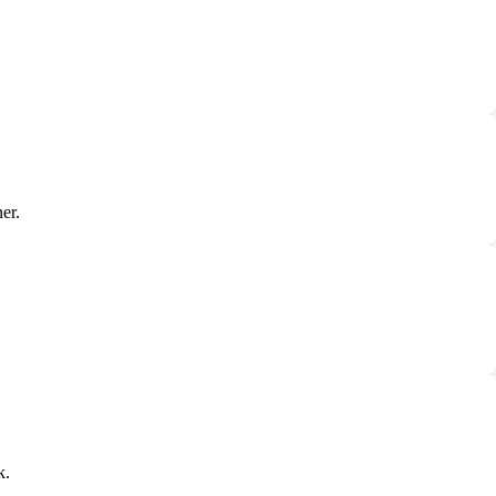
er.
k.