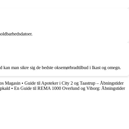
holdbarhedsdatoer.
ed kan man sikre sig de bedste oksemørbradtilbud i Ikast og omegn.
hos Magasin
•
Guide til Apoteker i City 2 og Taastrup – Åbningstider
opkald
•
En Guide til REMA 1000 Overlund og Viborg: Åbningstider