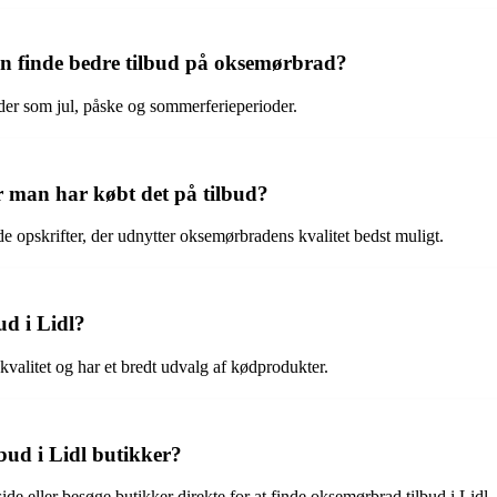
an finde bedre tilbud på oksemørbrad?
ider som jul, påske og sommerferieperioder.
man har købt det på tilbud?
e opskrifter, der udnytter oksemørbradens kvalitet bedst muligt.
ud i Lidl?
kvalitet og har et bredt udvalg af kødprodukter.
ud i Lidl butikker?
de eller besøge butikker direkte for at finde oksemørbrad tilbud i Lidl.