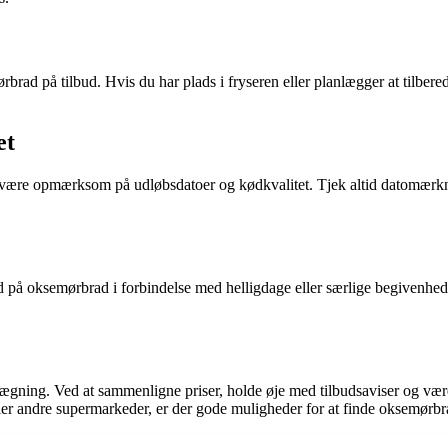
ad på tilbud. Hvis du har plads i fryseren eller planlægger at tilbere
et
at være opmærksom på udløbsdatoer og kødkvalitet. Tjek altid datomærkn
på oksemørbrad i forbindelse med helligdage eller særlige begivenhed
nlægning. Ved at sammenligne priser, holde øje med tilbudsaviser og v
er andre supermarkeder, er der gode muligheder for at finde oksemørbrad