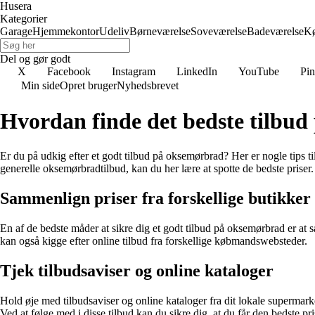
Husera
Kategorier
Garage
Hjemmekontor
Udeliv
Børneværelse
Soveværelse
Badeværelse
K
Del og gør godt
X
Facebook
Instagram
LinkedIn
YouTube
Pin
Min side
Opret bruger
Nyhedsbrevet
Hvordan finde det bedste tilbu
Er du på udkig efter et godt tilbud på oksemørbrad? Her er nogle tips ti
generelle oksemørbradtilbud, kan du her lære at spotte de bedste priser.
Sammenlign priser fra forskellige butikker
En af de bedste måder at sikre dig et godt tilbud på oksemørbrad er at 
kan også kigge efter online tilbud fra forskellige købmandswebsteder.
Tjek tilbudsaviser og online kataloger
Hold øje med tilbudsaviser og online kataloger fra dit lokale supermar
Ved at følge med i disse tilbud kan du sikre dig, at du får den bedste pri