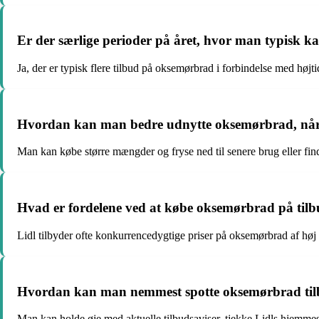
Er der særlige perioder på året, hvor man typisk k
Ja, der er typisk flere tilbud på oksemørbrad i forbindelse med højt
Hvordan kan man bedre udnytte oksemørbrad, når 
Man kan købe større mængder og fryse ned til senere brug eller find
Hvad er fordelene ved at købe oksemørbrad på tilb
Lidl tilbyder ofte konkurrencedygtige priser på oksemørbrad af høj 
Hvordan kan man nemmest spotte oksemørbrad tilb
Man kan holde øje med aktuelle tilbudsaviser, tjekke Lidls hjemmesi