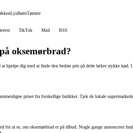
økken
Lys
Børn
Tømrer
terest
TikTok
Mail
RSS
d på oksemørbrad?
l at hjælpe dig med at finde den bedste pris på dette lækre stykke kød. U
sammenligne priser fra forskellige butikker. Tjek de lokale supermarked
ked for at se, om oksemørbrad er på tilbud. Nogle gange annoncerer buti
s.