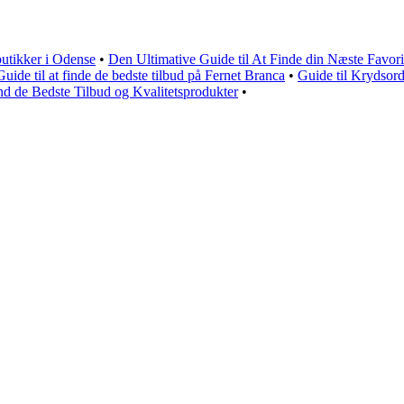
butikker i Odense
•
Den Ultimative Guide til At Finde din Næste Favor
Guide til at finde de bedste tilbud på Fernet Branca
•
Guide til Krydsor
ind de Bedste Tilbud og Kvalitetsprodukter
•