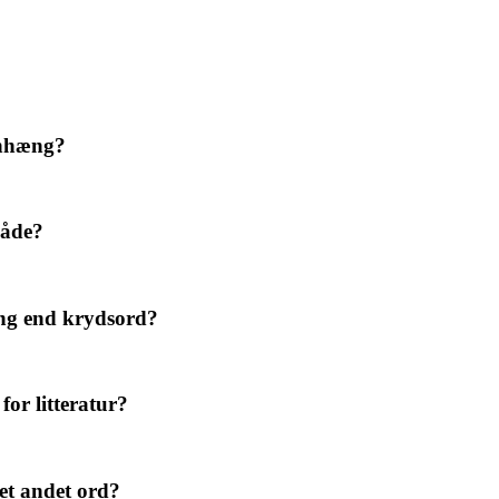
enhæng?
gåde?
ng end krydsord?
or litteratur?
et andet ord?