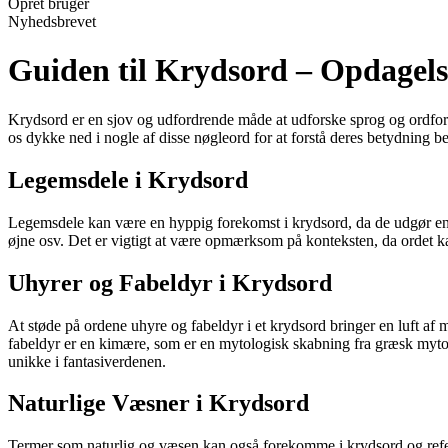
Opret bruger
Nyhedsbrevet
Guiden til Krydsord – Opdagels
Krydsord er en sjov og udfordrende måde at udforske sprog og ordforr
os dykke ned i nogle af disse nøgleord for at forstå deres betydning b
Legemsdele i Krydsord
Legemsdele kan være en hyppig forekomst i krydsord, da de udgør en s
øjne osv. Det er vigtigt at være opmærksom på konteksten, da ordet k
Uhyrer og Fabeldyr i Krydsord
At støde på ordene uhyre og fabeldyr i et krydsord bringer en luft af m
fabeldyr er en kimære, som er en mytologisk skabning fra græsk myt
unikke i fantasiverdenen.
Naturlige Væsner i Krydsord
Termer som naturlig og væsen kan også forekomme i krydsord og refererer