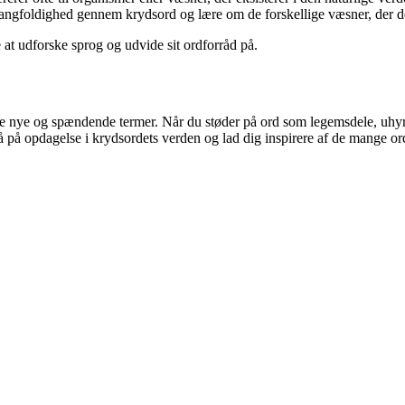
gfoldighed gennem krydsord og lære om de forskellige væsner, der del
 at udforske sprog og udvide sit ordforråd på.
ge nye og spændende termer. Når du støder på ord som legemsdele, uhyrer
gå på opdagelse i krydsordets verden og lad dig inspirere af de mange or