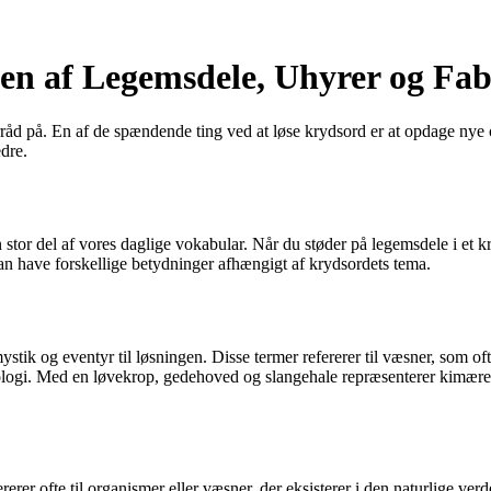
en af Legemsdele, Uhyrer og Fab
åd på. En af de spændende ting ved at løse krydsord er at opdage nye o
edre.
tor del af vores daglige vokabular. Når du støder på legemsdele i et kr
an have forskellige betydninger afhængigt af krydsordets tema.
ystik og eventyr til løsningen. Disse termer refererer til væsner, som o
ologi. Med en løvekrop, gedehoved og slangehale repræsenterer kimæren
 ofte til organismer eller væsner, der eksisterer i den naturlige verden