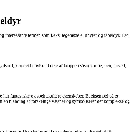
eldyr
g interessante termer, som f.eks. legemsdele, uhyrer og fabeldyr. Lad
ydsord, kan det henvise til dele af kroppen såsom arme, ben, hoved,
fte har fantastiske og spektakulære egenskaber. Et eksempel på et
 en blanding af forskellige væsner og symboliserer det komplekse og
. Disse ord kan henvise til dyr, planter eller andre naturligt