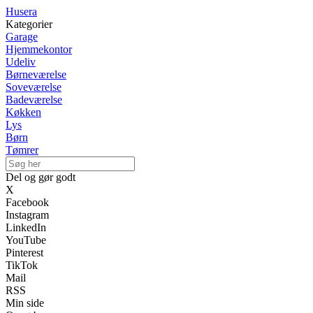
Husera
Kategorier
Garage
Hjemmekontor
Udeliv
Børneværelse
Soveværelse
Badeværelse
Køkken
Lys
Børn
Tømrer
Del og gør godt
X
Facebook
Instagram
LinkedIn
YouTube
Pinterest
TikTok
Mail
RSS
Min side