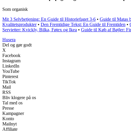
Som organisk
Mit 3 Selvbetjening: En Guide til Historiefaget 3-6
•
Guide til Matas 
Kvalitetsprodukter
•
Den Fremtidige Tekst: En Guide til Fremtiden
•
Servietter: Kvickly, Bilka, Føtex og Ikea
•
Guide til Køb af Bøjler: F
Husera
Del og gør godt
X
Facebook
Instagram
LinkedIn
YouTube
Pinterest
TikTok
Mail
RSS
Bliv klogere på os
Tal med os
Presse
Kampagner
Konto
Mailnyt
Affiliate