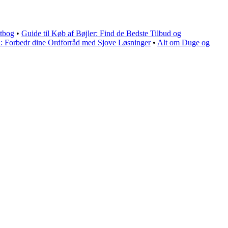
itbog
•
Guide til Køb af Bøjler: Find de Bedste Tilbud og
d: Forbedr dine Ordforråd med Sjove Løsninger
•
Alt om Duge og