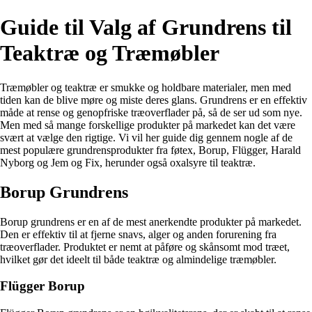
Guide til Valg af Grundrens til
Teaktræ og Træmøbler
Træmøbler og teaktræ er smukke og holdbare materialer, men med
tiden kan de blive møre og miste deres glans. Grundrens er en effektiv
måde at rense og genopfriske træoverflader på, så de ser ud som nye.
Men med så mange forskellige produkter på markedet kan det være
svært at vælge den rigtige. Vi vil her guide dig gennem nogle af de
mest populære grundrensprodukter fra føtex, Borup, Flügger, Harald
Nyborg og Jem og Fix, herunder også oxalsyre til teaktræ.
Borup Grundrens
Borup grundrens er en af de mest anerkendte produkter på markedet.
Den er effektiv til at fjerne snavs, alger og anden forurening fra
træoverflader. Produktet er nemt at påføre og skånsomt mod træet,
hvilket gør det ideelt til både teaktræ og almindelige træmøbler.
Flügger Borup