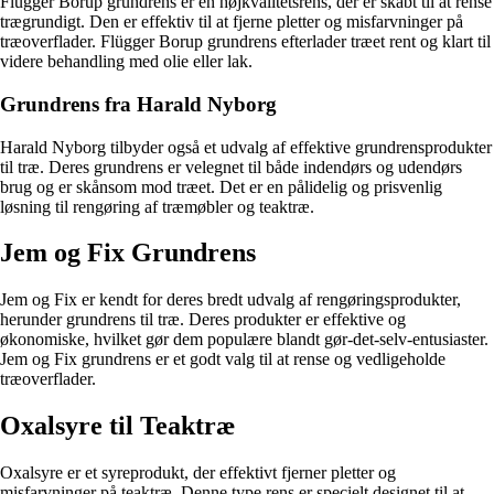
Flügger Borup grundrens er en højkvalitetsrens, der er skabt til at rense
trægrundigt. Den er effektiv til at fjerne pletter og misfarvninger på
træoverflader. Flügger Borup grundrens efterlader træet rent og klart til
videre behandling med olie eller lak.
Grundrens fra Harald Nyborg
Harald Nyborg tilbyder også et udvalg af effektive grundrensprodukter
til træ. Deres grundrens er velegnet til både indendørs og udendørs
brug og er skånsom mod træet. Det er en pålidelig og prisvenlig
løsning til rengøring af træmøbler og teaktræ.
Jem og Fix Grundrens
Jem og Fix er kendt for deres bredt udvalg af rengøringsprodukter,
herunder grundrens til træ. Deres produkter er effektive og
økonomiske, hvilket gør dem populære blandt gør-det-selv-entusiaster.
Jem og Fix grundrens er et godt valg til at rense og vedligeholde
træoverflader.
Oxalsyre til Teaktræ
Oxalsyre er et syreprodukt, der effektivt fjerner pletter og
misfarvninger på teaktræ. Denne type rens er specielt designet til at