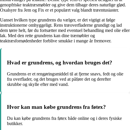
genopfriske teaktræsmøbler og give dem tilbage deres naturlige glød.
Oxalsyre fra Jem og Fix er et populært valg blandt træentusiaster.
Uanset hvilken type grundrens du vælger, er det vigtigt at følge
instruktionerne omhyggeligt. Rens træoverfladerne grundigt og lad
dem tørre helt, før du fortsætter med eventuel behandling med olie eller
lak. Med den rette grundrens kan dine træmøbler og
teaktræsfornødenheder forblive smukke i mange år fremover.
Hvad er grundrens, og hvordan bruges det?
Grundrens er et rengøringsmiddel til at fjerne snavs, fedt og olie
fra overflader, og det bruges ved at påføre det og derefter
skrubbe og skylle efter med vand.
Hvor kan man købe grundrens fra føtex?
Du kan købe grundrens fra føtex både online og i deres fysiske
butikker.