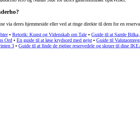
ønderho?
e via deres hjemmeside eller ved at ringe direkte til dem for en reserva
hter
•
Retorik: Kunst og Videnskab om Tale
•
Guide til at Samle Bilk
ns Ord
•
En guide til at løse krydsord med gejst
•
Guide til Valutaomre
rinten 3
•
Guide til at finde de rigtige reservedele og skruer til dine IK