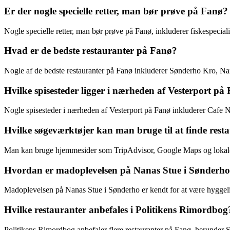
Er der nogle specielle retter, man bør prøve på Fanø?
Nogle specielle retter, man bør prøve på Fanø, inkluderer fiskespecialite
Hvad er de bedste restauranter på Fanø?
Nogle af de bedste restauranter på Fanø inkluderer Sønderho Kro, Na
Hvilke spisesteder ligger i nærheden af Vesterport på
Nogle spisesteder i nærheden af Vesterport på Fanø inkluderer Cafe Na
Hvilke søgeværktøjer kan man bruge til at finde res
Man kan bruge hjemmesider som TripAdvisor, Google Maps og lokale tur
Hvordan er madoplevelsen på Nanas Stue i Sønderh
Madoplevelsen på Nanas Stue i Sønderho er kendt for at være hyggelig 
Hvilke restauranter anbefales i Politikens Rimordbog
Politikens Rimordbog anbefaler flere restauranter på Fanø, herunder