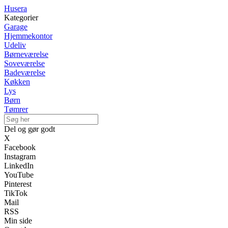
Husera
Kategorier
Garage
Hjemmekontor
Udeliv
Børneværelse
Soveværelse
Badeværelse
Køkken
Lys
Børn
Tømrer
Del og gør godt
X
Facebook
Instagram
LinkedIn
YouTube
Pinterest
TikTok
Mail
RSS
Min side