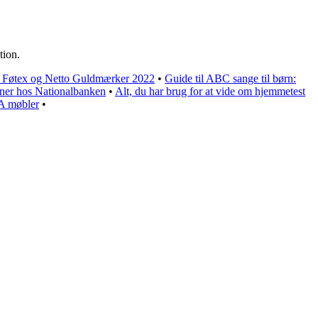
tion.
a, Føtex og Netto Guldmærker 2022
•
Guide til ABC sange til børn:
gner hos Nationalbanken
•
Alt, du har brug for at vide om hjemmetest
EA møbler
•