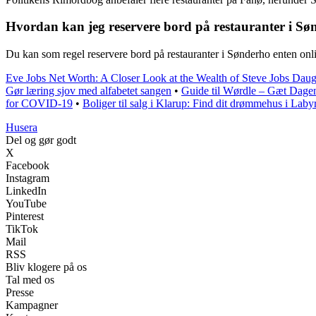
Hvordan kan jeg reservere bord på restauranter i S
Du kan som regel reservere bord på restauranter i Sønderho enten onlin
Eve Jobs Net Worth: A Closer Look at the Wealth of Steve Jobs Daug
Gør læring sjov med alfabetet sangen
•
Guide til Wørdle – Gæt Dage
for COVID-19
•
Boliger til salg i Klarup: Find dit drømmehus i Laby
Husera
Del og gør godt
X
Facebook
Instagram
LinkedIn
YouTube
Pinterest
TikTok
Mail
RSS
Bliv klogere på os
Tal med os
Presse
Kampagner