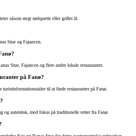
ter såsom stegt rødspætte eller grillet ål.
nas Stue og Fajancen.
 Fanø?
nas Stue, Fajancen og flere andre lokale restauranter.
tauranter på Fanø?
istinformationssider til at finde restauranter på Fanø.
o?
og autentisk, med fokus på traditionelle retter fra Fanø.
?
 Sønderho Kro og Nanas Stue for deres gastronomiske oplevelser.