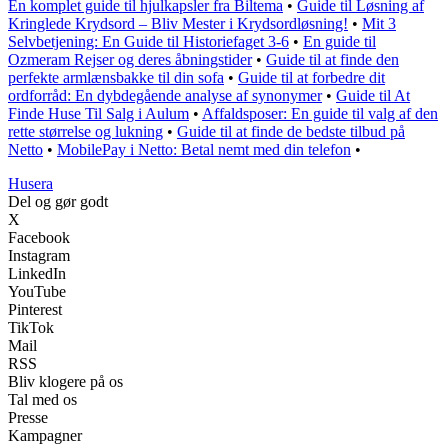
En komplet guide til hjulkapsler fra Biltema
•
Guide til Løsning af
Kringlede Krydsord – Bliv Mester i Krydsordløsning!
•
Mit 3
Selvbetjening: En Guide til Historiefaget 3-6
•
En guide til
Ozmeram Rejser og deres åbningstider
•
Guide til at finde den
perfekte armlænsbakke til din sofa
•
Guide til at forbedre dit
ordforråd: En dybdegående analyse af synonymer
•
Guide til At
Finde Huse Til Salg i Aulum
•
Affaldsposer: En guide til valg af den
rette størrelse og lukning
•
Guide til at finde de bedste tilbud på
Netto
•
MobilePay i Netto: Betal nemt med din telefon
•
Husera
Del og gør godt
X
Facebook
Instagram
LinkedIn
YouTube
Pinterest
TikTok
Mail
RSS
Bliv klogere på os
Tal med os
Presse
Kampagner