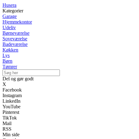
Husera
Kategorier
Garage
Hjemmekontor
Udeliv
Børneværelse
Soveværelse
Badeværelse
Køkken
Lys
Børn
Tømrer
Del og gør godt
X
Facebook
Instagram
LinkedIn
YouTube
Pinterest
TikTok
Mail
RSS
Min side