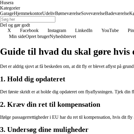
Husera
Kategorier
Garage
Hjemmekontor
Udeliv
Børneværelse
Soveværelse
Badeværelse
K
Del og gør godt
X
Facebook
Instagram
LinkedIn
YouTube
Pin
Min side
Opret bruger
Nyhedsbrevet
Guide til hvad du skal gøre hvis 
Det er aldrig sjovt at få beskeden om, at dit fly er blevet aflyst på grun
1. Hold dig opdateret
Det første skridt er at holde dig opdateret om flyaflysningen. Tjek din
2. Kræv din ret til kompensation
Ifølge passagerrettigheder i EU har du ret til kompensation, hvis dit fly
3. Undersøg dine muligheder