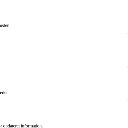
heden.
eder.
or opdateret information.