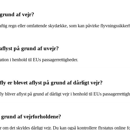
å grund af vejr?
kraftig regn eller omfattende skydække, som kan påvirke flyvningssikker
aflyst på grund af uvejr?
sation i henhold til EUs passagerrettigheder.
fly er blevet aflyst på grund af dårligt vejr?
y bliver aflyst på grund af dårligt vejr i henhold til EUs passagerrettigh
å grund af vejrforholdene?
 om det skyldes dårligt vejr. Du kan også kontrollere flystatus online f