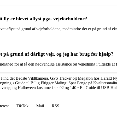
fly er blevet aflyst pga. vejrforholdene?
blevet aflyst på grund af vejrforholdene, medmindre det er på grund af
st på grund af dårligt vejr, og jeg har brug for hjælp?
dighed for at få den nødvendige assistance og vejledning i tilfælde af f
: Find det Bedste Vildtkamera, GPS Tracker og Megafon hos Harald N
lægning
•
Guide til Billig Flügger Maling: Spar Penge på Kvalitetsmali
telavnstøj og Halloween kostume i str. 92 og 140
•
En Guide til USB Hubs
terest
TikTok
Mail
RSS