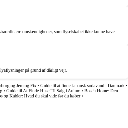
 ekstraordinære omstændigheder, som flyselskabet ikke kunne have
lyaflysninger på grund af dårligt vejr.
yborg og Jem og Fix
•
Guide til at finde Japansk sodavand i Danmark
•
ng
•
Guide til At Finde Huse Til Salg i Aulum
•
Bosch Home: Den
 og Kabler: Hvad du skal vide før du køber
•