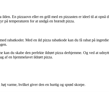
fra ilden. En pizzaovn eller en grill med en pizzasten er ideel til at op
 styr på temperaturen for at undgå en brændt pizza.
ed rabatkoder. Med en ild pizza rabatkode kan du få rabat på ingredien
ngen.
rme kan du skabe den perfekte ildrørt pizza derhjemme. Og ved at udny
ag af en hjemmelavet ildrørt pizza.
t høj varme, hvilket giver den en hurtig og sprød skorpe.