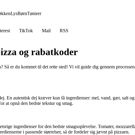
økken
Lys
Børn
Tømrer
terest
TikTok
Mail
RSS
pizza og rabatkoder
a? Så er du kommet til det rette sted! Vi vil guide dig gennem processen 
ej. En autentisk dej kræver kun få ingredienser: mel, vand, gær, salt og l
for at opnå den bedste tekstur og smag.
etsrige ingredienser for den bedste smagsoplevelse. Tomater, mozzarella
dienserne i passende størrelser, så de fordeler sig jævnt på pizzaen.