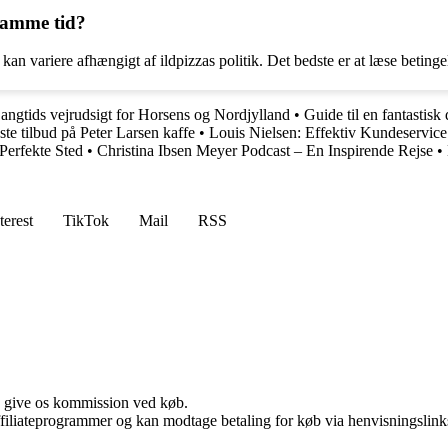
 samme tid?
 kan variere afhængigt af ildpizzas politik. Det bedste er at læse beting
angtids vejrudsigt for Horsens og Nordjylland
•
Guide til en fantastis
dste tilbud på Peter Larsen kaffe
•
Louis Nielsen: Effektiv Kundeservice
Perfekte Sted
•
Christina Ibsen Meyer Podcast – En Inspirende Rejse
•
terest
TikTok
Mail
RSS
n give os kommission ved køb.
affiliateprogrammer og kan modtage betaling for køb via henvisningslinks