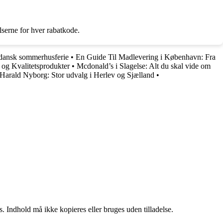
elserne for hver rabatkode.
k dansk sommerhusferie
•
En Guide Til Madlevering i København: Fra
 og Kvalitetsprodukter
•
Mcdonald’s i Slagelse: Alt du skal vide om
Harald Nyborg: Stor udvalg i Herlev og Sjælland
•
. Indhold må ikke kopieres eller bruges uden tilladelse.