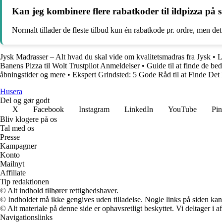
Kan jeg kombinere flere rabatkoder til ildpizza på
Normalt tillader de fleste tilbud kun én rabatkode pr. ordre, men det
Jysk Madrasser – Alt hvad du skal vide om kvalitetsmadras fra Jysk
•
L
Banens Pizza til Wolt Trustpilot Anmeldelser
•
Guide til at finde de be
åbningstider og mere
•
Ekspert Grindsted: 5 Gode Råd til at Finde Det 
Husera
Del og gør godt
X
Facebook
Instagram
LinkedIn
YouTube
Pin
Bliv klogere på os
Tal med os
Presse
Kampagner
Konto
Mailnyt
Affiliate
Tip redaktionen
© Alt indhold tilhører rettighedshaver.
© Indholdet må ikke gengives uden tilladelse. Nogle links på siden ka
© Alt materiale på denne side er ophavsretligt beskyttet. Vi deltager i 
Navigationslinks