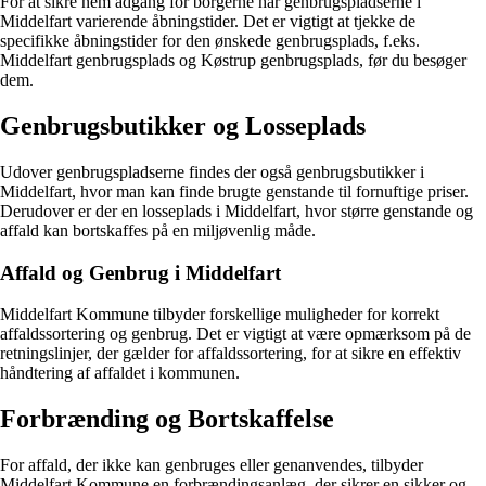
For at sikre nem adgang for borgerne har genbrugspladserne i
Middelfart varierende åbningstider. Det er vigtigt at tjekke de
specifikke åbningstider for den ønskede genbrugsplads, f.eks.
Middelfart genbrugsplads og Køstrup genbrugsplads, før du besøger
dem.
Genbrugsbutikker og Losseplads
Udover genbrugspladserne findes der også genbrugsbutikker i
Middelfart, hvor man kan finde brugte genstande til fornuftige priser.
Derudover er der en losseplads i Middelfart, hvor større genstande og
affald kan bortskaffes på en miljøvenlig måde.
Affald og Genbrug i Middelfart
Middelfart Kommune tilbyder forskellige muligheder for korrekt
affaldssortering og genbrug. Det er vigtigt at være opmærksom på de
retningslinjer, der gælder for affaldssortering, for at sikre en effektiv
håndtering af affaldet i kommunen.
Forbrænding og Bortskaffelse
For affald, der ikke kan genbruges eller genanvendes, tilbyder
Middelfart Kommune en forbrændingsanlæg, der sikrer en sikker og