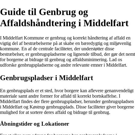
Guide til Genbrug og
Affaldshåndtering i Middelfart
I Middelfart Kommune er genbrug og korrekt håndtering af affald en
vigtig del af bestræbelserne på at skabe en bæredygtig og miljøvenlig
kommune. En af de centrale faciliteter, der understøtter disse
bestræbelser, er genbrugspladserne og lignende tilbud, der gør det nemt
for borgerne at bidrage til genbrug og affaldsminimering. Lad os
udforske genbrugspladserne og andre relevante emner i Middelfart.
Genbrugspladser i Middelfart
En genbrugsplads er et sted, hvor borgere kan aflevere genanvendeligt
materiale samt andre former for affald til korrekt bortskaffelse. I
Middelfart findes der flere genbrugspladser, herunder genbrugspladsen
i Middelfart og Køstrup genbrugsplads. Disse faciliteter giver borgerne
mulighed for at sortere deres affald og bidrage til genbrug.
Åbningstider og Lokationer