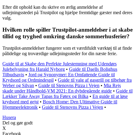
Efter dit ophold kan du skrive en ærlig anmeldelse af
udlejningsstedet på Trustpilot og hjælpe fremtidige gæster med deres
valg.
Hvilken rolle spiller Trustpilot-anmeldelser i at skabe
tillid og tryghed omkring danske sommerhusferier?
Trustpilot-anmeldelser fungerer som et værdifuldt værktøj til at finde
pålidelige og troværdige udlejningssteder for din næste ferie.
Guide til at Skabe den Perfekte Julestemning med Udendørs
Julebelysning fra Harald Nyborg
•
Guide til Daells Bolighus
Tilbudsavis
•
Jord og Synonymer: En Omfattende Guide til
Krydsord og Ordmindespil
•
Guide til valg af gasgrill og tilbehør fra
Weber og Silvan
•
Guide til Stenovns Pizza i Vejen
•
Mia Rejs
skade under Håndbold-VM 2021: En dybdegående guide
•
Guide til
Lækker Take Away Tapas fra Føtex og Bilka
•
En guide til at løse
krydsord med gejst
•
Bosch Home: Den Ultimative Guide til
Hjemmeelektronik
•
Guide til Stenovns Pizza i Vejen
•
Husera
Del og gør godt
X
Facebook