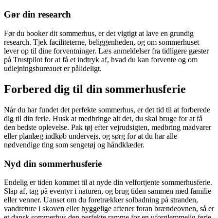
Gør din research
Før du booker dit sommerhus, er det vigtigt at lave en grundig
research. Tjek faciliteterne, beliggenheden, og om sommerhuset
lever op til dine forventninger. Læs anmeldelser fra tidligere gæster
på Trustpilot for at få et indtryk af, hvad du kan forvente og om
udlejningsbureauet er pålideligt.
Forbered dig til din sommerhusferie
Når du har fundet det perfekte sommerhus, er det tid til at forberede
dig til din ferie. Husk at medbringe alt det, du skal bruge for at få
den bedste oplevelse. Pak tøj efter vejrudsigten, medbring madvarer
eller planlæg indkøb undervejs, og sørg for at du har alle
nødvendige ting som sengetøj og håndklæder.
Nyd din sommerhusferie
Endelig er tiden kommet til at nyde din velfortjente sommerhusferie.
Slap af, tag på eventyr i naturen, og brug tiden sammen med familie
eller venner. Uanset om du foretrækker solbadning på stranden,
vandreture i skoven eller hyggelige aftener foran brændeovnen, så er
et dansk sommerhus den perfekte ramme for en uforglemmelig ferie.