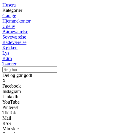
Husera
Kategorier
Garage
Hjemmekontor
Udeliv
Børneværelse
Soveværelse
Badeværelse
Køkken
Lys
Børn
Tømrer
Del og gør godt
X
Facebook
Instagram
LinkedIn
YouTube
Pinterest
TikTok
Mail
RSS
Min side