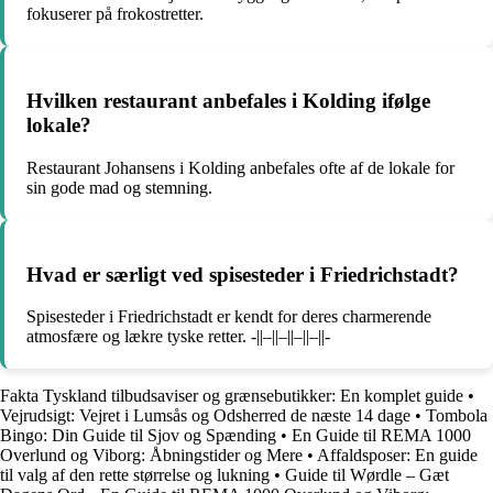
fokuserer på frokostretter.
Hvilken restaurant anbefales i Kolding ifølge
lokale?
Restaurant Johansens i Kolding anbefales ofte af de lokale for
sin gode mad og stemning.
Hvad er særligt ved spisesteder i Friedrichstadt?
Spisesteder i Friedrichstadt er kendt for deres charmerende
atmosfære og lækre tyske retter. -||–||–||–||–||-
Fakta Tyskland tilbudsaviser og grænsebutikker: En komplet guide
•
Vejrudsigt: Vejret i Lumsås og Odsherred de næste 14 dage
•
Tombola
Bingo: Din Guide til Sjov og Spænding
•
En Guide til REMA 1000
Overlund og Viborg: Åbningstider og Mere
•
Affaldsposer: En guide
til valg af den rette størrelse og lukning
•
Guide til Wørdle – Gæt