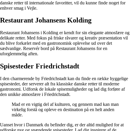
danske retter til internationale favoritter, vil du kunne finde noget for
enhver smag i Vejle.
Restaurant Johansens Kolding
Restaurant Johansens i Kolding er kendt for sin elegante atmosfære og
delikate retter. Med fokus på friske råvarer og kreativ præsentation vil
du blive forkælet med en gastronomisk oplevelse ud over det
sædvanlige. Reservér bord på Restaurant Johansens for en
uforglemmelig aften.
Spisesteder Friedrichstadt
I den charmerende by Friedrichstadt kan du finde en række hyggelige
spisesteder, der serverer alt fra klassiske danske retter til moderne
gastronomi. Udforsk de lokale spisemuligheder og lad dig forføre af
den unikke atmosfære i Friedrichstadt.
Mad er en vigtig del af kulturen, og gennem mad kan man
virkelig forstå og opleve en destination på en helt anden
måde.
Uanset hvor i Danmark du befinder dig, er der altid mulighed for at
udforske nye og spændende spisesteder. Lad dig inspirere af de