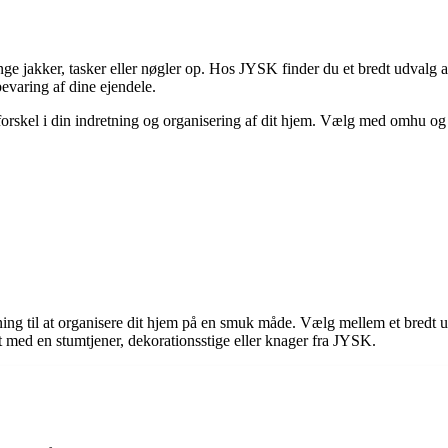
ge jakker, tasker eller nøgler op. Hos JYSK finder du et bredt udvalg af
bevaring af dine ejendele.
forskel i din indretning og organisering af dit hjem. Vælg med omhu og 
g til at organisere dit hjem på en smuk måde. Vælg mellem et bredt udval
ldt med en stumtjener, dekorationsstige eller knager fra JYSK.