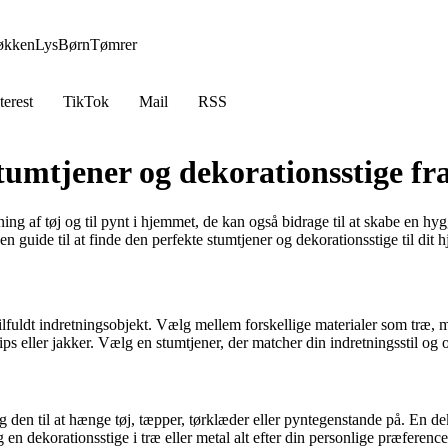
økken
Lys
Børn
Tømrer
terest
TikTok
Mail
RSS
stumtjener og dekorationsstige f
ing af tøj og til pynt i hjemmet, de kan også bidrage til at skabe en h
en guide til at finde den perfekte stumtjener og dekorationsstige til dit 
lfuldt indretningsobjekt. Vælg mellem forskellige materialer som træ, met
 slips eller jakker. Vælg en stumtjener, der matcher din indretningsstil o
rug den til at hænge tøj, tæpper, tørklæder eller pyntegenstande på. En d
g en dekorationsstige i træ eller metal alt efter din personlige præference