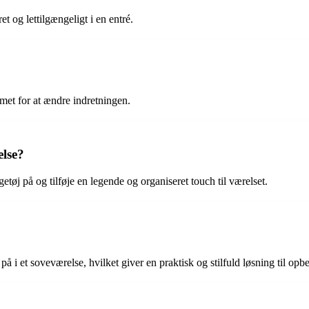
t og lettilgængeligt i en entré.
mmet for at ændre indretningen.
else?
getøj på og tilføje en legende og organiseret touch til værelset.
på i et soveværelse, hvilket giver en praktisk og stilfuld løsning til opb