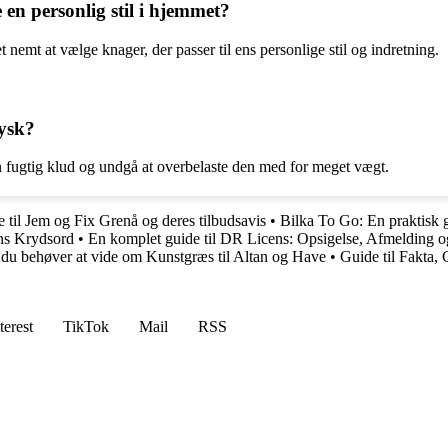
en personlig stil i hjemmet?
t nemt at vælge knager, der passer til ens personlige stil og indretning.
ysk?
n fugtig klud og undgå at overbelaste den med for meget vægt.
 til Jem og Fix Grenå og deres tilbudsavis
•
Bilka To Go: En praktisk g
ins Krydsord
•
En komplet guide til DR Licens: Opsigelse, Afmelding o
 du behøver at vide om Kunstgræs til Altan og Have
•
Guide til Fakta
terest
TikTok
Mail
RSS