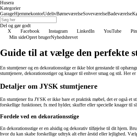
Husera
Kategorier
Garage
Hjemmekontor
Udeliv
Børneværelse
Soveværelse
Badeværelse
K
Del og gør godt
X
Facebook
Instagram
LinkedIn
YouTube
Pin
Min side
Opret bruger
Nyhedsbrevet
Guide til at vælge den perfekte 
En stumtjener og en dekorationsstige er ikke blot genstande til ophængn
stumtjenere, dekorationsstiger og knager til enhver smag og stil. Her er 
Detaljer om JYSK stumtjenere
En stumtjener fra JYSK er ikke bare et praktisk møbel, det er også et sti
forskellige funktioner, fx med hylder, skuffer eller specielle knager til
Fordele ved en dekorationsstige
En dekorationsstige er en alsidig og dekorativ tilføjelse til dit hjem. B
hvor du kan skabe forskellige udtryk alt efter årstid eller lejlighed. Væl