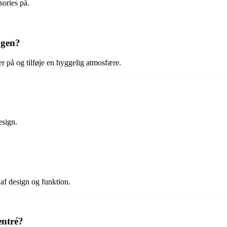
sories på.
ngen?
er på og tilføje en hyggelig atmosfære.
esign.
 af design og funktion.
entré?