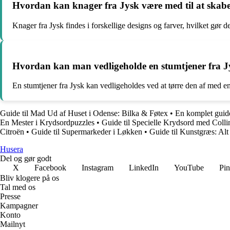
Hvordan kan knager fra Jysk være med til at skabe 
Knager fra Jysk findes i forskellige designs og farver, hvilket gør de
Hvordan kan man vedligeholde en stumtjener fra J
En stumtjener fra Jysk kan vedligeholdes ved at tørre den af med e
Guide til Mad Ud af Huset i Odense: Bilka & Føtex
•
En komplet guide
En Mester i Krydsordpuzzles
•
Guide til Specielle Krydsord med Coll
Citroën
•
Guide til Supermarkeder i Løkken
•
Guide til Kunstgræs: Alt
Husera
Del og gør godt
X
Facebook
Instagram
LinkedIn
YouTube
Pin
Bliv klogere på os
Tal med os
Presse
Kampagner
Konto
Mailnyt