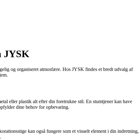
ra JYSK
yggelig og organiseret atmosfære. Hos JYSK findes et bredt udvalg af
hjem.
al eller plastik alt efter din foretrukne stil. En stumtjener kan have
g opfylder dine behov for opbevaring.
ekorationsstige kan også fungere som et visuelt element i din indretning,
.