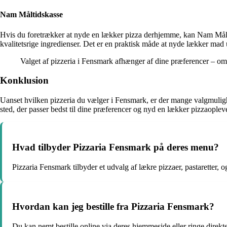
Nam Måltidskasse
Hvis du foretrækker at nyde en lækker pizza derhjemme, kan Nam Målti
kvalitetsrige ingredienser. Det er en praktisk måde at nyde lækker mad u
Valget af pizzeria i Fensmark afhænger af dine præferencer – om
Konklusion
Uanset hvilken pizzeria du vælger i Fensmark, er der mange valgmulighe
sted, der passer bedst til dine præferencer og nyd en lækker pizzaoplev
Hvad tilbyder Pizzaria Fensmark på deres menu?
Pizzaria Fensmark tilbyder et udvalg af lækre pizzaer, pastaretter, o
Hvordan kan jeg bestille fra Pizzaria Fensmark?
Du kan nemt bestille online via deres hjemmeside eller ringe direkte 