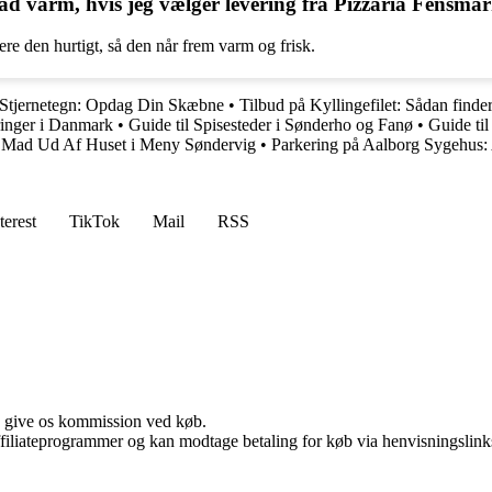
d varm, hvis jeg vælger levering fra Pizzaria Fensma
ere den hurtigt, så den når frem varm og frisk.
 Stjernetegn: Opdag Din Skæbne
•
Tilbud på Kyllingefilet: Sådan finde
ringer i Danmark
•
Guide til Spisesteder i Sønderho og Fanø
•
Guide til
g Mad Ud Af Huset i Meny Søndervig
•
Parkering på Aalborg Sygehus: A
terest
TikTok
Mail
RSS
n give os kommission ved køb.
affiliateprogrammer og kan modtage betaling for køb via henvisningslinks