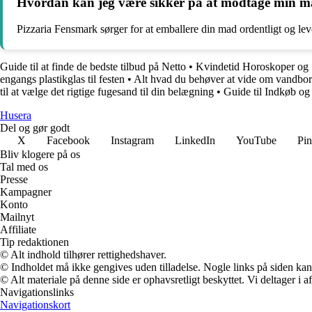
Hvordan kan jeg være sikker på at modtage min ma
Pizzaria Fensmark sørger for at emballere din mad ordentligt og lev
Guide til at finde de bedste tilbud på Netto
•
Kvindetid Horoskoper og
engangs plastikglas til festen
•
Alt hvad du behøver at vide om vandbo
til at vælge det rigtige fugesand til din belægning
•
Guide til Indkøb o
Husera
Del og gør godt
X
Facebook
Instagram
LinkedIn
YouTube
Pin
Bliv klogere på os
Tal med os
Presse
Kampagner
Konto
Mailnyt
Affiliate
Tip redaktionen
© Alt indhold tilhører rettighedshaver.
© Indholdet må ikke gengives uden tilladelse. Nogle links på siden ka
© Alt materiale på denne side er ophavsretligt beskyttet. Vi deltager i 
Navigationslinks
Navigationskort