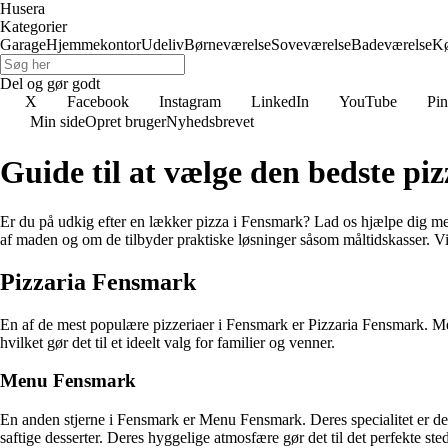
Husera
Kategorier
Garage
Hjemmekontor
Udeliv
Børneværelse
Soveværelse
Badeværelse
K
Del og gør godt
X
Facebook
Instagram
LinkedIn
YouTube
Pin
Min side
Opret bruger
Nyhedsbrevet
Guide til at vælge den bedste pi
Er du på udkig efter en lækker pizza i Fensmark? Lad os hjælpe dig med a
af maden og om de tilbyder praktiske løsninger såsom måltidskasser. Vi 
Pizzaria Fensmark
En af de mest populære pizzeriaer i Fensmark er Pizzaria Fensmark. Med d
hvilket gør det til et ideelt valg for familier og venner.
Menu Fensmark
En anden stjerne i Fensmark er Menu Fensmark. Deres specialitet er de a
saftige desserter. Deres hyggelige atmosfære gør det til det perfekte ste