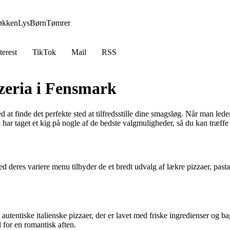
økken
Lys
Børn
Tømrer
terest
TikTok
Mail
RSS
zzeria i Fensmark
t finde det perfekte sted at tilfredsstille dine smagsløg. Når man leder 
har taget et kig på nogle af de bedste valgmuligheder, så du kan træffe
eres variere menu tilbyder de et bredt udvalg af lækre pizzaer, pasta og
utentiske italienske pizzaer, der er lavet med friske ingredienser og ba
d for en romantisk aften.