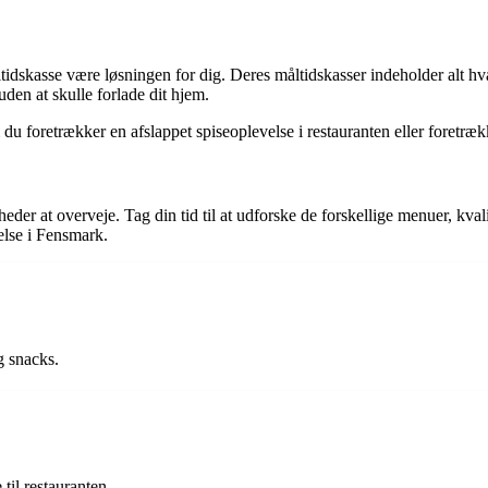
dskasse være løsningen for dig. Deres måltidskasser indeholder alt hv
den at skulle forlade dit hjem.
 du foretrækker en afslappet spiseoplevelse i restauranten eller foretr
der at overveje. Tag din tid til at udforske de forskellige menuer, kva
else i Fensmark.
g snacks.
til restauranten.