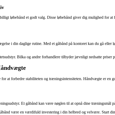
iv
t billigt løbebånd et godt valg. Disse løbebånd giver dig mulighed for a
ægelse i din daglige rutine. Med et gåbånd på kontoret kan du gå eller 
tsudstyr. Bilka og andre forhandlere tilbyder jævnligt nedsatte priser 
Håndvægte
r at forbedre stabiliteten og træningsintensiteten. Håndvægte er en god
æningsudstyr. Et gåbånd kan være nøglen til at opnå dine træningsmål 
åbånd være en værdifuld investering i din helbred og velvære. Start din 