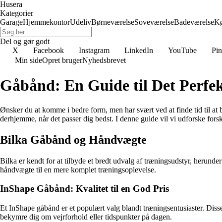
Husera
Kategorier
Garage
Hjemmekontor
Udeliv
Børneværelse
Soveværelse
Badeværelse
K
Del og gør godt
X
Facebook
Instagram
LinkedIn
YouTube
Pin
Min side
Opret bruger
Nyhedsbrevet
Gåbånd: En Guide til Det Perf
Ønsker du at komme i bedre form, men har svært ved at finde tid til at 
derhjemme, når det passer dig bedst. I denne guide vil vi udforske fo
Bilka Gåbånd og Håndvægte
Bilka er kendt for at tilbyde et bredt udvalg af træningsudstyr, herun
håndvægte til en mere komplet træningsoplevelse.
InShape Gåbånd: Kvalitet til en God Pris
Et InShape gåbånd er et populært valg blandt træningsentusiaster. Dis
bekymre dig om vejrforhold eller tidspunkter på dagen.