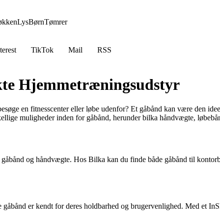
økken
Lys
Børn
Tømrer
terest
TikTok
Mail
RSS
ekte Hjemmetræningsudstyr
besøge en fitnesscenter eller løbe udenfor? Et gåbånd kan være den ideel
rskellige muligheder inden for gåbånd, herunder bilka håndvægte, løbeb
der gåbånd og håndvægte. Hos Bilka kan du finde både gåbånd til kontor
se gåbånd er kendt for deres holdbarhed og brugervenlighed. Med et In