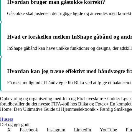
Hvordan bruger man gåstokke korrekt?
Gåstokke skal justeres i den rigtige højde og anvendes med korrekt 
Hvad er forskellen mellem InShape gåbånd og and
InShape gåbånd kan have unikke funktioner og designs, der adskil
Hvordan kan jeg træne effektivt med håndvægte fr
Få mest muligt ud af håndvægte fra Bilka ved at følge et balancere
Opbevaring og organisering med Jem og Fix haveskure
•
Guide: Løs k
forudbestiller du det nyeste FIFA-spil hos Bilka og Føtex
•
En komplet 
Home: Den Ultimative Guide til Hjemmeelektronik
•
Færdig Småkaged
Husera
Del og gør godt
X
Facebook
Instagram
LinkedIn
YouTube
Pin