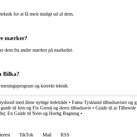
teknik for at få mest muligt ud af dem.
re mærker?
ler dem fra andre mærker på markedet.
a Bilka?
t træningsprogram og korrekt teknik.
rydsord med disse nyttige ledetråde
•
Fakta Tyskland tilbudsaviser og 
guide til Jem og Fix Grenå og deres tilbudsavis
•
Guide til at Tilbere
ej: En Guide til Nem og Hurtig Bagning
•
terest
TikTok
Mail
RSS