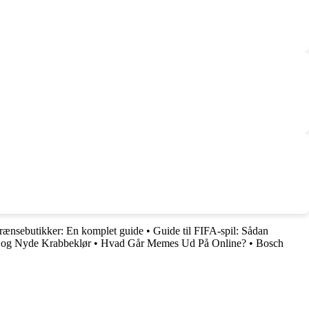
grænsebutikker: En komplet guide
•
Guide til FIFA-spil: Sådan
de og Nyde Krabbeklør
•
Hvad Går Memes Ud På Online?
•
Bosch