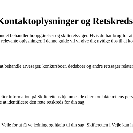
 Kontaktoplysninger og Retskreds
t andet behandler boopgørelser og skifteretssager. Hvis du har brug for a
 relevante oplysninger. I denne guide vil vi give dig nyttige tips til at 
t behandle arvesager, konkursboer, dødsboer og andre retssager relateret 
e efter information på Skifterettens hjemmeside eller kontakte rettens pe
at identificere den rette retskreds for din sag.
 Vejle for at få vejledning og hjælp til din sag. Skifteretten i Vejle kan