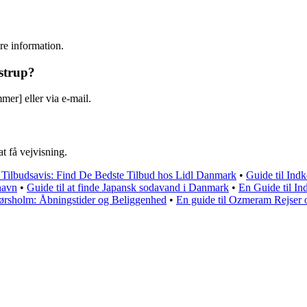
ere information.
strup?
er] eller via e-mail.
at få vejvisning.
 Tilbudsavis: Find De Bedste Tilbud hos Lidl Danmark
•
Guide til Ind
havn
•
Guide til at finde Japansk sodavand i Danmark
•
En Guide til I
ørsholm: Åbningstider og Beliggenhed
•
En guide til Ozmeram Rejser o