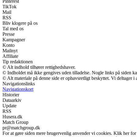
Pinterest
TikTok
Mail
RSS
Bliv klogere på os
Tal med os
Presse
Kampagner
Konto
Mailnyt
Affiliate
Tip redaktionen
© Alt indhold tilhører rettighedshaver.
© Indholdet må ikke gengives uden tilladelse. Nogle links på siden 
© Alt materiale på denne side er ophavsretligt beskyttet. Vi deltager 
Navigationslinks
Navigationskort
Historier
Dataarkiv
Update
RSS
Husera.dk
Match Group
pr@matchgroup.dk
For at gøre siden mere brugervenlig anvender vi cookies. Klik her for