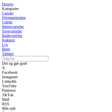
Husera
Kategorier
Garage
Hjemmekontor
Udeliv
Børneværelse
Soveværelse
Badeværelse
Køkken
Lys
Børn
Tømrer
Del og gør godt
X
Facebook
Instagram
LinkedIn
YouTube
Pinterest
TikTok
Mail
RSS
Min side