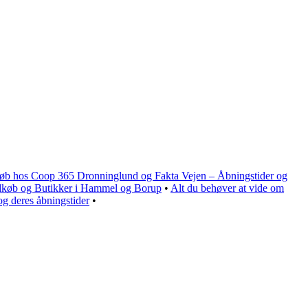
køb hos Coop 365 Dronninglund og Fakta Vejen – Åbningstider og
ndkøb og Butikker i Hammel og Borup
•
Alt du behøver at vide om
g deres åbningstider
•