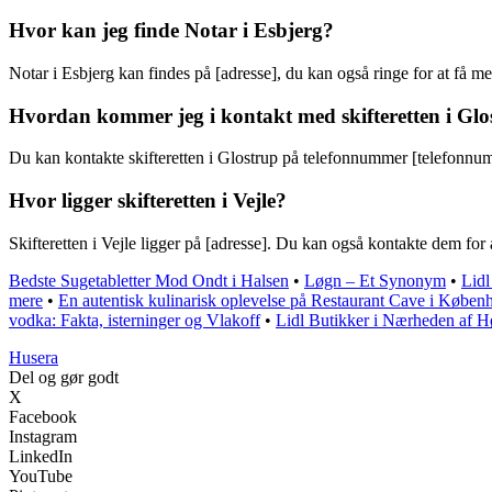
Hvor kan jeg finde Notar i Esbjerg?
Notar i Esbjerg kan findes på [adresse], du kan også ringe for at få m
Hvordan kommer jeg i kontakt med skifteretten i Glo
Du kan kontakte skifteretten i Glostrup på telefonnummer [telefonnumm
Hvor ligger skifteretten i Vejle?
Skifteretten i Vejle ligger på [adresse]. Du kan også kontakte dem for 
Bedste Sugetabletter Mod Ondt i Halsen
•
Løgn – Et Synonym
•
Lidl
mere
•
En autentisk kulinarisk oplevelse på Restaurant Cave i Køben
vodka: Fakta, isterninger og Vlakoff
•
Lidl Butikker i Nærheden af H
Husera
Del og gør godt
X
Facebook
Instagram
LinkedIn
YouTube