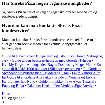
Har Shreks Pizza nogen veganske muligheder?
Ja, Shreks Pizza har et udvalg af veganske pizzaer med lækre og
plantebaserede toppings.
Hvordan kan man kontakte Shreks Pizza
kundeservice?
Man kan kontakte Shreks Pizza kundeservice via telefon, e-mail
eller gennem sociale medier for eventuelle spørgsmål eller
henvendelser.
Guide til Havemøbler: Billige Køb og Tilbud hos Harald Nyborg og
Jysk
•
Guide til den bedste nyhedsapp med Google Nyheder
•
Kvickly Køge – Åbningstider, Bager, Posthus og Meget Mere
•
En
guide til REMA 1000 butikker i Silkeborg og omegn
•
En Guide til
Spændende Krydsord med Krydderi og Chili
•
Fakta Valhøjs Alle:
En Guide til at opdage Alle Fakta
•
Guide til Nemme og Lækre
Færdigretter hos Netto
•
Guide til Lækker Take Away Tapas fra
Føtex og Bilka
•
Fakta om Krokodiller: Verdens Ægte Rovdyr
•
Husera
Del og gør godt
X