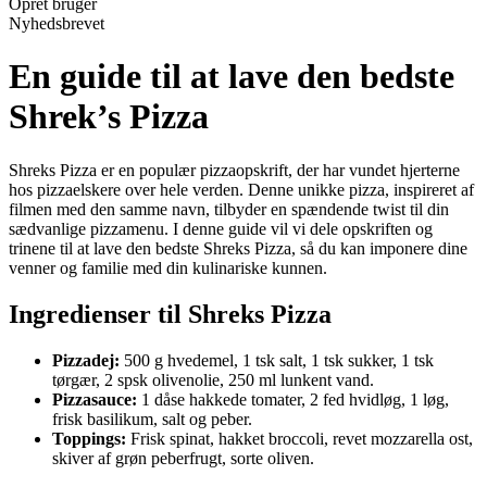
Opret bruger
Nyhedsbrevet
En guide til at lave den bedste
Shrek’s Pizza
Shreks Pizza er en populær pizzaopskrift, der har vundet hjerterne
hos pizzaelskere over hele verden. Denne unikke pizza, inspireret af
filmen med den samme navn, tilbyder en spændende twist til din
sædvanlige pizzamenu. I denne guide vil vi dele opskriften og
trinene til at lave den bedste Shreks Pizza, så du kan imponere dine
venner og familie med din kulinariske kunnen.
Ingredienser til Shreks Pizza
Pizzadej:
500 g hvedemel, 1 tsk salt, 1 tsk sukker, 1 tsk
tørgær, 2 spsk olivenolie, 250 ml lunkent vand.
Pizzasauce:
1 dåse hakkede tomater, 2 fed hvidløg, 1 løg,
frisk basilikum, salt og peber.
Toppings:
Frisk spinat, hakket broccoli, revet mozzarella ost,
skiver af grøn peberfrugt, sorte oliven.