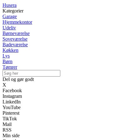
Husera
Kategorier
Garage
Hjemmekontor
Udeliv
Børneværelse
Soveværelse
Badeværelse
Køkken
Lys
Børn
Tømrer
Del og gør godt
X
Facebook
Instagram
LinkedIn
YouTube
Pinterest
TikTok
Mail
RSS
Min side