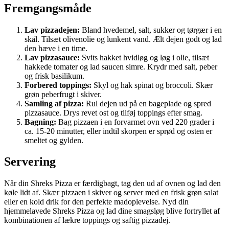
Fremgangsmåde
Lav pizzadejen:
Bland hvedemel, salt, sukker og tørgær i en
skål. Tilsæt olivenolie og lunkent vand. Ælt dejen godt og lad
den hæve i en time.
Lav pizzasauce:
Svits hakket hvidløg og løg i olie, tilsæt
hakkede tomater og lad saucen simre. Krydr med salt, peber
og frisk basilikum.
Forbered toppings:
Skyl og hak spinat og broccoli. Skær
grøn peberfrugt i skiver.
Samling af pizza:
Rul dejen ud på en bageplade og spred
pizzasauce. Drys revet ost og tilføj toppings efter smag.
Bagning:
Bag pizzaen i en forvarmet ovn ved 220 grader i
ca. 15-20 minutter, eller indtil skorpen er sprød og osten er
smeltet og gylden.
Servering
Når din Shreks Pizza er færdigbagt, tag den ud af ovnen og lad den
køle lidt af. Skær pizzaen i skiver og server med en frisk grøn salat
eller en kold drik for den perfekte madoplevelse. Nyd din
hjemmelavede Shreks Pizza og lad dine smagsløg blive fortryllet af
kombinationen af lækre toppings og saftig pizzadej.