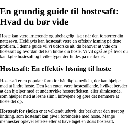
En grundig guide til hostesaft:
Hvad du bør vide
Hoste kan være irriterende og ubehagelig, især når den forstyrrer din
nattesøvn. Heldigvis kan hostesaft være en effektiv løsning på dette
problem. I denne guide vil vi udforske alt, du behøver at vide om
hostesaft og hvordan det kan lindre din hoste. Vi vil også se på hvor du
kan købe hostesaft og hvilke typer der findes på markedet.
Hostesaft: En effektiv løsning til hoste
Hostesaft er en populær form for håndkøbsmedicin, der kan hjælpe
med at lindre hoste. Den kan enten være hostestillende, hvilket betyder
at den hjælper med at undertrykke hosterefleksen, eller slimløsende,
som hjælper med at løsne slim i luftvejene og gøre det nemmere at
hoste det op.
Hostesaft for sjælen
er et velkendt udtryk, der beskriver den trøst og
lindring, som hostesaft kan give i forbindelse med hoste. Mange
mennesker oplever lettelse efter at have taget en dosis hostesaft.