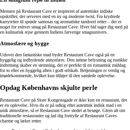
Menuen på Restaurant Cave er inspireret af autentiske indiske
opskrifter, der serveres med en ny og moderne twist. Fra krydrede
karryretter til sprøde samosas og aromatiske tandoori retter – der er
noget for enhver smag på Restaurant Cave. Hver bid tager dig med på
en kulinarisk rejse gennem Indiens farverige smagsunivers.
Atmosfære og hygge
Udover den fantastiske mad byder Restaurant Cave også på en
hyggelig og indbydende atmosfære. Den intime belysning og rustikke
indretning skaber en stemning, der er perfekt til en romantisk middag
for to eller en hyggelig aften i godt selskab. Betjeningen er venlig og
imødekommende, hvilket kun tilføjer til den samlede oplevelse.
Opdag Københavns skjulte perle
Restaurant Cave på Store Kongensgade er ikke kun en restaurant, det
er en oplevelse. Hvis du er på udkig efter autentisk indisk mad i en
unik atmosfære, så er Restaurant Cave stedet at besøge. Glem alt om
traditionelle restauranter og lad dig fortrylle af Restaurant Caves
charme og lækre retter.