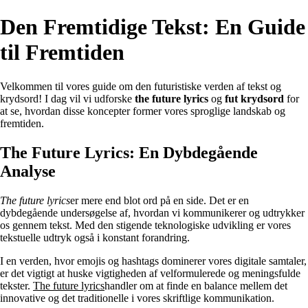
Den Fremtidige Tekst: En Guide
til Fremtiden
Velkommen til vores guide om den futuristiske verden af tekst og
krydsord! I dag vil vi udforske
the future lyrics
og
fut krydsord
for
at se, hvordan disse koncepter former vores sproglige landskab og
fremtiden.
The Future Lyrics: En Dybdegående
Analyse
The future lyrics
er mere end blot ord på en side. Det er en
dybdegående undersøgelse af, hvordan vi kommunikerer og udtrykker
os gennem tekst. Med den stigende teknologiske udvikling er vores
tekstuelle udtryk også i konstant forandring.
I en verden, hvor emojis og hashtags dominerer vores digitale samtaler,
er det vigtigt at huske vigtigheden af velformulerede og meningsfulde
tekster.
The future lyrics
handler om at finde en balance mellem det
innovative og det traditionelle i vores skriftlige kommunikation.