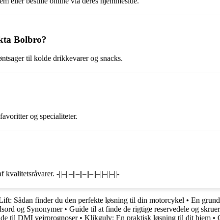
em eller bestille online via deres hjemmeside.
kta Bolbro?
ntsager til kolde drikkevarer og snacks.
avoritter og specialiteter.
litetsråvarer. -||–||–||–||–||–||–||–||–||-
ift: Sådan finder du den perfekte løsning til din motorcykel
•
En grundi
ydsord og Synonymer
•
Guide til at finde de rigtige reservedele og skru
ide til DMI vejrprognoser
•
Klikgulv: En praktisk løsning til dit hjem
•