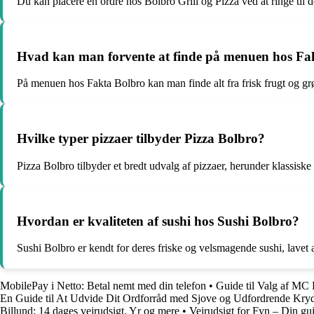
Du kan placere en ordre hos Bolbro Grill og Pizza ved at ringe til d
Hvad kan man forvente at finde på menuen hos Fa
På menuen hos Fakta Bolbro kan man finde alt fra frisk frugt og grø
Hvilke typer pizzaer tilbyder Pizza Bolbro?
Pizza Bolbro tilbyder et bredt udvalg af pizzaer, herunder klassiske f
Hvordan er kvaliteten af sushi hos Sushi Bolbro?
Sushi Bolbro er kendt for deres friske og velsmagende sushi, lavet af kva
MobilePay i Netto: Betal nemt med din telefon
•
Guide til Valg af MC L
En Guide til At Udvide Dit Ordforråd med Sjove og Udfordrende Kr
Billund: 14 dages vejrudsigt, Yr og mere
•
Vejrudsigt for Fyn – Din gu