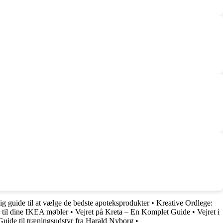
g guide til at vælge de bedste apoteksprodukter
•
Kreative Ordlege:
er til dine IKEA møbler
•
Vejret på Kreta – En Komplet Guide
•
Vejret i
Guide til træningsudstyr fra Harald Nyborg
•