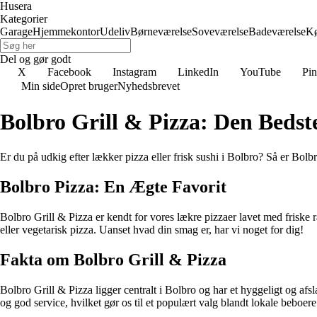
Husera
Kategorier
Garage
Hjemmekontor
Udeliv
Børneværelse
Soveværelse
Badeværelse
K
Del og gør godt
X
Facebook
Instagram
LinkedIn
YouTube
Pin
Min side
Opret bruger
Nyhedsbrevet
Bolbro Grill & Pizza: Den Bedste
Er du på udkig efter lækker pizza eller frisk sushi i Bolbro? Så er Bolbro
Bolbro Pizza: En Ægte Favorit
Bolbro Grill & Pizza er kendt for vores lækre pizzaer lavet med friske 
eller vegetarisk pizza. Uanset hvad din smag er, har vi noget for dig!
Fakta om Bolbro Grill & Pizza
Bolbro Grill & Pizza ligger centralt i Bolbro og har et hyggeligt og afsl
og god service, hvilket gør os til et populært valg blandt lokale beboe