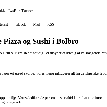
økken
Lys
Børn
Tømrer
terest
TikTok
Mail
RSS
 Pizza og Sushi i Bolbro
 Grill & Pizza stedet for dig! Vi tilbyder et udvalg af velsmagende retter
råvarer og sprød skorpe. Vores menu inkluderer alt fra de klassiske favo
appet miljø. Vores dedikerede personale står altid klar til at tage imod d
re og besøgende.