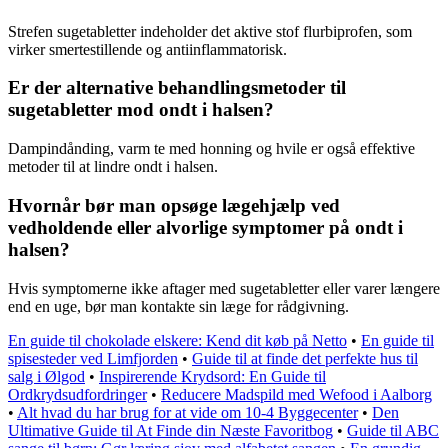
Strefen sugetabletter indeholder det aktive stof flurbiprofen, som
virker smertestillende og antiinflammatorisk.
Er der alternative behandlingsmetoder til
sugetabletter mod ondt i halsen?
Dampindånding, varm te med honning og hvile er også effektive
metoder til at lindre ondt i halsen.
Hvornår bør man opsøge lægehjælp ved
vedholdende eller alvorlige symptomer på ondt i
halsen?
Hvis symptomerne ikke aftager med sugetabletter eller varer længere
end en uge, bør man kontakte sin læge for rådgivning.
En guide til chokolade elskere: Kend dit køb på Netto
•
En guide til
spisesteder ved Limfjorden
•
Guide til at finde det perfekte hus til
salg i Ølgod
•
Inspirerende Krydsord: En Guide til
Ordkrydsudfordringer
•
Reducere Madspild med Wefood i Aalborg
•
Alt hvad du har brug for at vide om 10-4 Byggecenter
•
Den
Ultimative Guide til At Finde din Næste Favoritbog
•
Guide til ABC