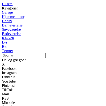
Husera
Kategorier
Garage
Hjemmekontor
Udeliv
Børneværelse
Soveværelse
Badeværelse
Køkken
Lys
Børn
Tømrer
Del og gør godt
X
Facebook
Instagram
LinkedIn
YouTube
Pinterest
TikTok
Mail
RSS
Min side