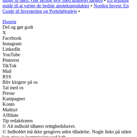
sange til børn: Gør læring sjov med alfabetet sangen
•
En grundig
guide til at vælge de bedste apoteksprodukter
•
Nordea Invest: En
Guide til Investering og Porteføljepleje
•
Husera
Del og gør godt
X
Facebook
Instagram
LinkedIn
YouTube
Pinterest
TikTok
Mail
RSS
Bliv klogere på os
Tal med os
Presse
Kampagner
Konto
Mailnyt
Affiliate
Tip redaktionen
© Alt indhold tilhører rettighedshaver.
© Indholdet må ikke gengives uden tilladelse. Nogle links på siden