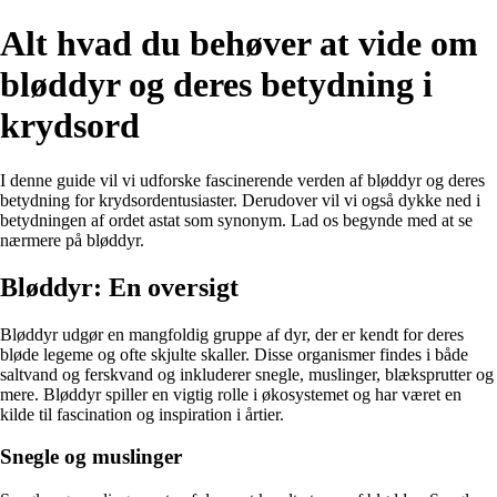
Alt hvad du behøver at vide om
bløddyr og deres betydning i
krydsord
I denne guide vil vi udforske fascinerende verden af bløddyr og deres
betydning for krydsordentusiaster. Derudover vil vi også dykke ned i
betydningen af ordet astat som synonym. Lad os begynde med at se
nærmere på bløddyr.
Bløddyr: En oversigt
Bløddyr udgør en mangfoldig gruppe af dyr, der er kendt for deres
bløde legeme og ofte skjulte skaller. Disse organismer findes i både
saltvand og ferskvand og inkluderer snegle, muslinger, blæksprutter og
mere. Bløddyr spiller en vigtig rolle i økosystemet og har været en
kilde til fascination og inspiration i årtier.
Snegle og muslinger