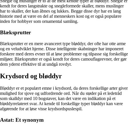
Snegle og muslinger er to af de mest kendte typer af bløddyr. Snegle er
kendt for deres langstrakte og snegleformede skaller, mens muslinger
har to skaller, der kan åbnes og lukkes. Begge disse dyr har en lang
historie med at være en del af menneskers kost og er også populære
inden for hobbyer som ornamental samling.
Blæksprutter
Blæksprutter er en mere avanceret type bløddyr, der ofte har otte arme
og en veludviklet hjerne. Disse intelligente skabninger har imponeret
forskere med deres evner til at løse problemer og tilpasse sig forskellige
miljøer. Blæksprutter er også kendt for deres camouflageevner, der gør
dem yderst effektive til at undgå rovdyr.
Krydsord og bløddyr
Bløddyr er et populært emne i krydsord, da deres forskellige arter giver
mulighed for sjove og udfordrende ord. Når du støder på et ledetråd
som skalldyr med 10 bogstaver, kan det være en indikation på et
bløddyrrelateret svar. At kende til forskellige typer bløddyr kan være
afgørende for at løse visse krydsordspuslespil.
Astat: Et synonym