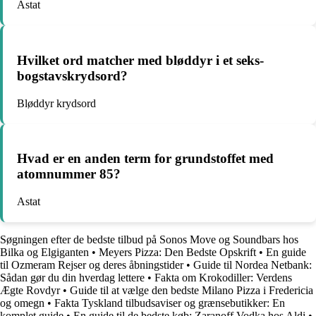
Astat
Hvilket ord matcher med bløddyr i et seks-
bogstavskrydsord?
Bløddyr krydsord
Hvad er en anden term for grundstoffet med
atomnummer 85?
Astat
Søgningen efter de bedste tilbud på Sonos Move og Soundbars hos
Bilka og Elgiganten
•
Meyers Pizza: Den Bedste Opskrift
•
En guide
til Ozmeram Rejser og deres åbningstider
•
Guide til Nordea Netbank:
Sådan gør du din hverdag lettere
•
Fakta om Krokodiller: Verdens
Ægte Rovdyr
•
Guide til at vælge den bedste Milano Pizza i Fredericia
og omegn
•
Fakta Tyskland tilbudsaviser og grænsebutikker: En
komplet guide
•
En guide til de bedste køb: Zaranoff Vodka hos Aldi
•