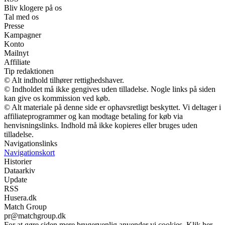
Bliv klogere på os
Tal med os
Presse
Kampagner
Konto
Mailnyt
Affiliate
Tip redaktionen
© Alt indhold tilhører rettighedshaver.
© Indholdet må ikke gengives uden tilladelse. Nogle links på siden
kan give os kommission ved køb.
© Alt materiale på denne side er ophavsretligt beskyttet. Vi deltager i
affiliateprogrammer og kan modtage betaling for køb via
henvisningslinks. Indhold må ikke kopieres eller bruges uden
tilladelse.
Navigationslinks
Navigationskort
Historier
Dataarkiv
Update
RSS
Husera.dk
Match Group
pr@matchgroup.dk
For at gøre siden mere brugervenlig anvender vi cookies. Klik her