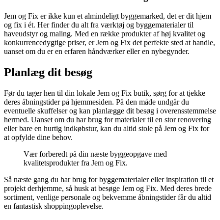
Jem og Fix er ikke kun et almindeligt byggemarked, det er dit hjem
og fix i ét. Her finder du alt fra værktøj og byggematerialer til
haveudstyr og maling. Med en række produkter af høj kvalitet og
konkurrencedygtige priser, er Jem og Fix det perfekte sted at handle,
uanset om du er en erfaren håndværker eller en nybegynder.
Planlæg dit besøg
Før du tager hen til din lokale Jem og Fix butik, sørg for at tjekke
deres åbningstider på hjemmesiden. På den måde undgår du
eventuelle skuffelser og kan planlægge dit besøg i overensstemmelse
hermed. Uanset om du har brug for materialer til en stor renovering
eller bare en hurtig indkøbstur, kan du altid stole på Jem og Fix for
at opfylde dine behov.
Vær forberedt på din næste byggeopgave med
kvalitetsprodukter fra Jem og Fix.
Så næste gang du har brug for byggematerialer eller inspiration til et
projekt derhjemme, så husk at besøge Jem og Fix. Med deres brede
sortiment, venlige personale og bekvemme åbningstider får du altid
en fantastisk shoppingoplevelse.