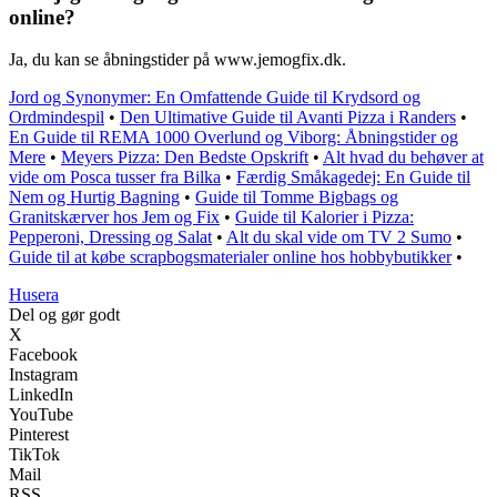
online?
Ja, du kan se åbningstider på www.jemogfix.dk.
Jord og Synonymer: En Omfattende Guide til Krydsord og
Ordmindespil
•
Den Ultimative Guide til Avanti Pizza i Randers
•
En Guide til REMA 1000 Overlund og Viborg: Åbningstider og
Mere
•
Meyers Pizza: Den Bedste Opskrift
•
Alt hvad du behøver at
vide om Posca tusser fra Bilka
•
Færdig Småkagedej: En Guide til
Nem og Hurtig Bagning
•
Guide til Tomme Bigbags og
Granitskærver hos Jem og Fix
•
Guide til Kalorier i Pizza:
Pepperoni, Dressing og Salat
•
Alt du skal vide om TV 2 Sumo
•
Guide til at købe scrapbogsmaterialer online hos hobbybutikker
•
Husera
Del og gør godt
X
Facebook
Instagram
LinkedIn
YouTube
Pinterest
TikTok
Mail
RSS